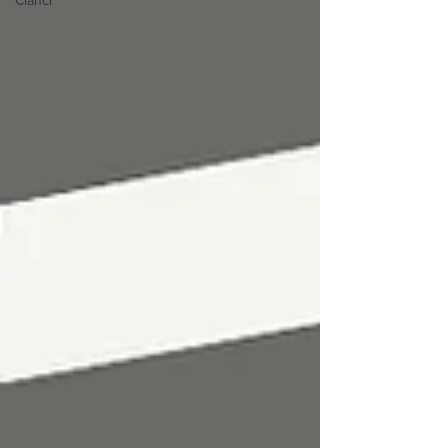
Članci