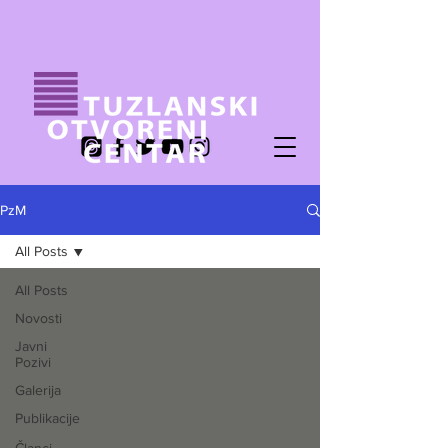
PzM
All Posts
All Posts
Novosti
Javni
Pozivi
Galerija
Publikacije