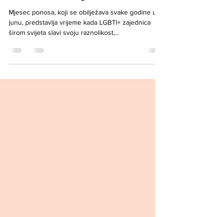
Mjesec ponosa: Značaj i važnost
u Bosni i Hercegovini
Mjesec ponosa, koji se obilježava svake godine u
junu, predstavlja vrijeme kada LGBTI+ zajednica
širom svijeta slavi svoju raznolikost,...