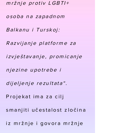
mržnje protiv LGBTI+
osoba na zapadnom
Balkanu i Turskoj:
Razvijanje platforme za
izvještavanje, promicanje
njezine upotrebe i
dijeljenje rezultata“
.
Projekat ima za cilj
smanjiti učestalost zločina
iz mržnje i govora mržnje