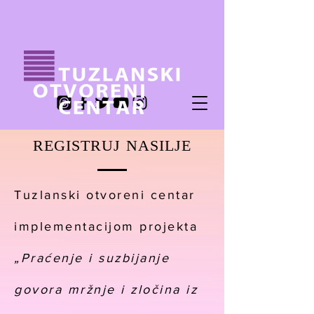
REGISTRUJ NASILJE
Tuzlanski otvoreni centar
implementacijom projekta
„Praćenje i suzbijanje
govora mržnje i zločina iz