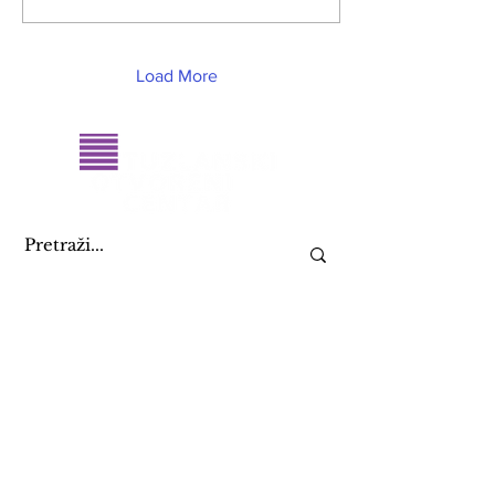
Load More
KONTAKTIRAJ NAS
+387 61 082 888
09:00 - 17:00
toc@toc.ba
i
info@toc.ba