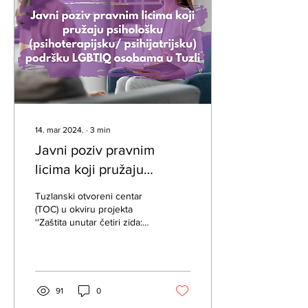
14. mar 2024.
∙
3
min
Javni poziv pravnim
licima koji pružaju
psihološku
Tuzlanski otvoreni centar
(psihoterapijsku/psihijatrijsku)
(TOC) u okviru projekta
‘'Zaštita unutar četiri zida:
podršku u Tuzli
Borba protiv nasilja u
porodici nad LGBTIQ
osobama u...
91
0