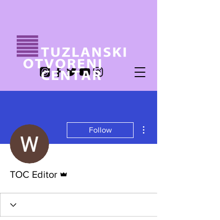
More actions
Follow
Admin
TOC Editor