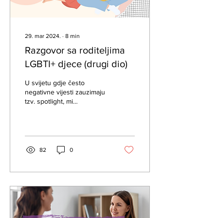
29. mar 2024.
∙
8
min
Razgovor sa roditeljima
LGBTI+ djece (drugi dio)
U svijetu gdje često
negativne vijesti zauzimaju
tzv. spotlight, mi
nastavljamo da širimo
drugu stranu i dajemo
priliku onim vijestima...
82
0