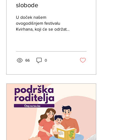
slobode
U doček našem
ovogodišnjem festivalu
Kvirhana, koji će se održati
u periodu od 31.5. do
2.6.2024. godine, odlučili_e
smo se da saznamo...
66
0