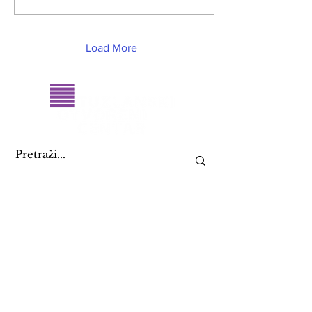
Tuzla Dužina trajanja
angažmana : od 10.12.2025.
do 01.02.2026. Pozadina :
Tuzlanski otvoreni centar je
Load More
nevladina organizacija koja
djeluje na osnaživanju
LGBTI+ zajednice, žena i
mladih kroz predlaganje i
zagovaranje inkluzivnih
politika i zakonodavstva,
kreiranje...
KONTAKTIRAJ NAS
+387 61 082 888
09:00 - 17:00
toc@toc.ba
i
info@toc.ba