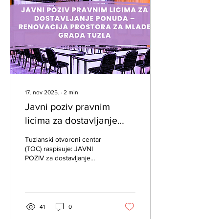
skladu sa raspoloživim
financijskim sredstvima uz
mogućnost produženja
angažmana po okončanju
projekta). Vrsta angažmana:
Ugovor o djelu Namjena...
17. nov 2025.
∙
2
min
Javni poziv pravnim
licima za dostavljanje
ponuda – Renovacija
Tuzlanski otvoreni centar
prostora za mlade Grada
(TOC) raspisuje: JAVNI
POZIV za dostavljanje
Tuzla
ponuda pravnih lica koja
pružaju građevinske usluge
ranovacije i adaptacije
prostora u Tuzli Naziv :
Renovacija i adaptacija
41
0
Prostora za mlade Grada