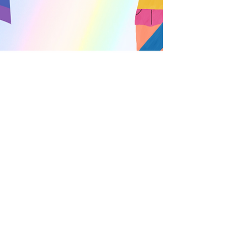
toc899
Jun 18, 2024
5 min read
Mjesec ponosa: Značaj i važnost
u Bosni i Hercegovini