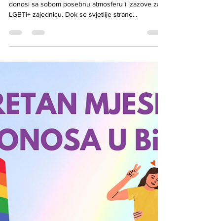
Jul 26, 2024
6 min read
Mržnja kao maska straha
Svake godine, mjesec juni u Bosni i Hercegovini
donosi sa sobom posebnu atmosferu i izazove za
LGBTI+ zajednicu. Dok se svjetlije strane...