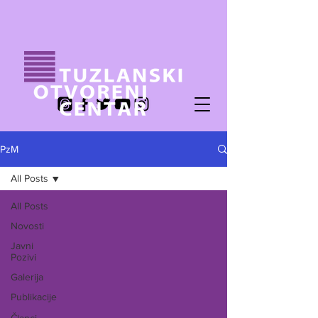
PzM
All Posts
All Posts
Novosti
Javni
Pozivi
Galerija
Publikacije