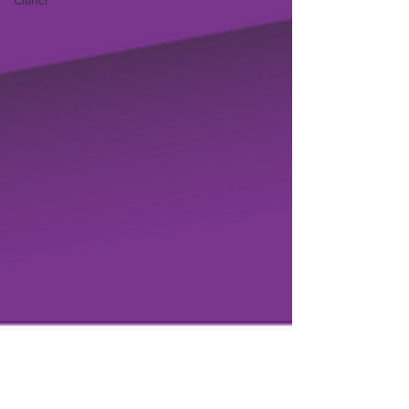
Članci