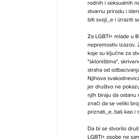
rodnih i seksualnih 
stvarnu prirodu i iden
biti svoji_e i izraziti
Za LGBTI+ mlade u Bo
nepremostiv izazov. 
koje su ključne za s
"skloništima", skrive
straha od odbacivanja 
Njihova svakodnevica 
jer društvo ne pokazu
njih biraju da ostanu 
znači da se veliki bro
priznati_e, baš kao i 
Da bi se stvorilo dr
LGBTI+ osobe ne samo 