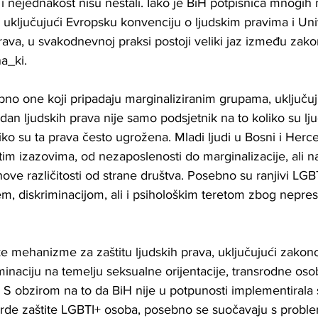
je i nejednakost nisu nestali. Iako je BiH potpisnica mnogi
 uključujući Evropsku konvenciju o ljudskim pravima i Un
prava, u svakodnevnoj praksi postoji veliki jaz između zakon
a_ki.
bno one koji pripadaju marginaliziranim grupama, uključu
n ljudskih prava nije samo podsjetnik na to koliko su lj
liko su ta prava često ugrožena. Mladi ljudi u Bosni i Herc
itim izazovima, od nezaposlenosti do marginalizacije, ali n
hove različitosti od strane društva. Posebno su ranjivi LGBT
em, diskriminacijom, ali i psihološkim teretom zbog nepres
e mehanizme za zaštitu ljudskih prava, uključujući zakon
iminaciju na temelju seksualne orijentacije, transrodne os
 S obzirom na to da BiH nije u potpunosti implementirala 
de zaštite LGBTI+ osoba, posebno se suočavaju s probl