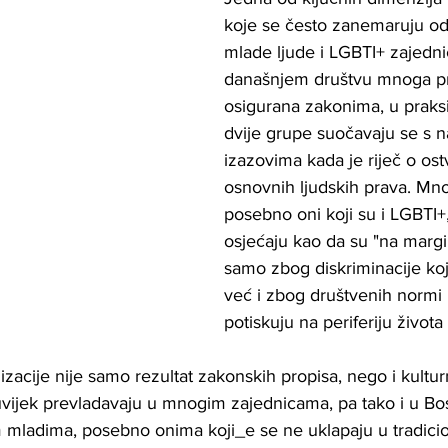
koje se često zanemaruju od
mlade ljude i LGBTI+ zajedni
današnjem društvu mnoga pra
osigurana zakonima, u praksi
dvije grupe suočavaju se s n
izazovima kada je riječ o ost
osnovnih ljudskih prava. Mnog
posebno oni koji su i LGBTI+,
osjećaju kao da su "na margin
samo zbog diskriminacije koj
već i zbog društvenih normi 
potiskuju na periferiju života 
izacije nije samo rezultat zakonskih propisa, nego i kultur
vijek prevladavaju u mnogim zajednicama, pa tako i u Bos
mladima, posebno onima koji_e se ne uklapaju u tradicio