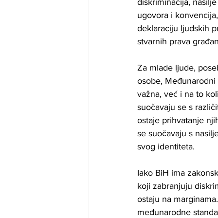
diskriminacija, nasil
ugovora i konvencija,
deklaraciju ljudskih 
stvarnih prava građan
Za mlade ljude, pose
osobe, Međunarodni da
važna, već i na to ko
suočavaju se s različ
ostaje prihvatanje nji
se suočavaju s nasilj
svog identiteta.
Iako BiH ima zakonsk
koji zabranjuju diskr
ostaju na marginama.
međunarodne standar