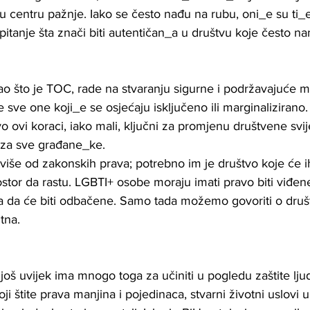
i u centru pažnje. Iako se često nađu na rubu, oni_e su ti_
 pitanje šta znači biti autentičan_a u društvu koje često n
ao što je TOC, rade na stvaranju sigurne i podržavajuće 
e sve one koji_e se osjećaju isključeno ili marginalizirano
 ovi koraci, iako mali, ključni za promjenu društvene svije
 za sve građane_ke.
iše od zakonskih prava; potrebno im je društvo koje će ih 
ostor da rastu. LGBTI+ osobe moraju imati pravo biti viđene
a da će biti odbačene. Samo tada možemo govoriti o druš
tna.
oš uvijek ima mnogo toga za učiniti u pogledu zaštite ljud
ji štite prava manjina i pojedinaca, stvarni životni uslovi 