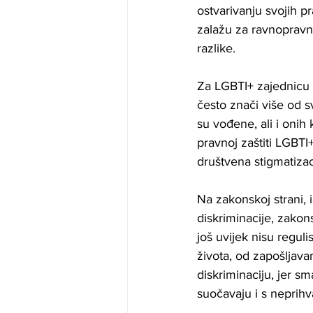
ostvarivanju svojih p
zalažu za ravnopravno
razlike.
Za LGBTI+ zajednicu 
često znači više od s
su vođene, ali i onih
pravnoj zaštiti LGBTI+
društvena stigmatizac
Na zakonskoj strani, 
diskriminacije, zakon
još uvijek nisu regu
života, od zapošljavan
diskriminaciju, jer sm
suočavaju i s neprihv