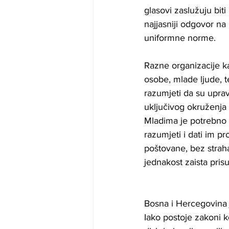
glasovi zaslužuju bit
najjasniji odgovor na
uniformne norme.
Razne organizacije k
osobe, mlade ljude, t
razumjeti da su upravo
uključivog okruženja
Mladima je potrebno v
razumjeti i dati im pr
poštovane, bez strah
jednakost zaista prisu
Bosna i Hercegovina j
Iako postoje zakoni ko