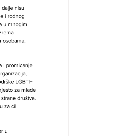
 dalje nisu 
je i rodnog 
ija u mnogim 
 Prema 
m osobama, 
a i promicanje 
rganizacija, 
odrške LGBTI+ 
mjesto za mlade 
strane društva. 
 za cilj 
r u 