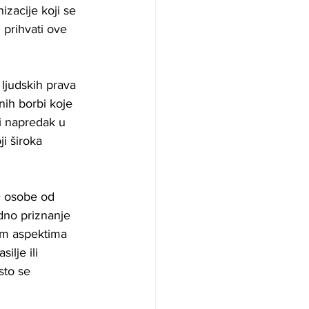
zacije koji se 
 prihvati ove 
ljudskih prava 
nih borbi koje 
ni napredak u 
ji široka 
I+ osobe od 
odno priznanje 
im aspektima 
ilje ili 
sto se 