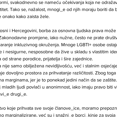
normi, svakodnevno se nameću očekivanja koja ne odražav
titet. Tako se, nažalost, mnogi_e od njih moraju boriti da 
 se onako kako zaista žele.
sni i Hercegovini, borba za osnovna ljudska prava može i
Zakonodavne promjene, iako nužne, često ne prate društ
tvaranje inkluzivnog okruženja. Mnoge LGBTI+ osobe ostaj
ne i nesigurne, nesposobne da žive u skladu s vlastitim id
od strane porodice, prijatelja i šire zajednice.
nije samo obilježena nevidljivošću, već i stalnim osjećaj
je dovoljno prostora za prihvatanje različitosti. Zbog tog
na marginama, jer je to ponekad jedini način da se zaštite.
j mladih ljudi povlači u anonimnost, iako imaju pravo biti v
svi_e drugi_e.
uštvo koje prihvata sve svoje članove_ice, moramo prepozn
marginalizirane, već su i snažni_e borci_kinje za svoja pr