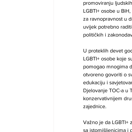
promoviranju ljudski
LGBTI+ osobe u BiH, o
za ravnopravnost u dru
uvijek potrebno radit
političkih i zakonoda
U proteklih devet go
LGBTI+ osobe koje su 
pomogao mnogima da 
otvoreno govoriti o s
edukaciju i savjetova
Djelovanje TOC-a u T
konzervativnijem druš
zajednice.
Važno je da LGBTI+ za
sa istomišljenicima 