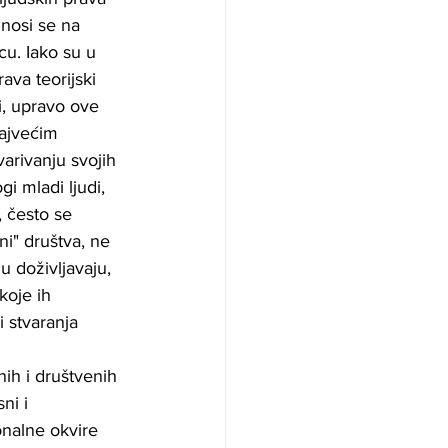
nosi se na 
cu. Iako su u 
va teorijski 
, upravo ove 
ajvećim 
varivanju svojih 
i mladi ljudi, 
 često se 
i" društva, ne 
u doživljavaju, 
koje ih 
i stvaranja 
nih i društvenih 
ni i 
nalne okvire 