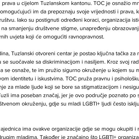
h prava u cijelom Tuzlanskom kantonu. TOC je osnažio m
mogućujući im da prepoznaju svoje vrijednosti i prava, k
štvu. Iako su postignuti određeni koraci, organizacija isti
i na smanjenju društvene stigme, unapređenju obrazovanja
vnih uvjeta koji će omogućiti ravnopravnost.
dina, Tuzlanski otvoreni centar je postao ključna tačka z
se suočavale sa diskriminacijom i nasiljem. Kroz svoj rad
se osnaže, te im pružio sigurno okruženje u kojem su m
vom identitetu i iskustvima. TOC pruža pravnu i psihološk
nje za mlade ljude koji se bore sa stigmatizacijom i nesigu
uzli ima poseban značaj, jer je ovo područje poznato po
tvenom okruženju, gdje su mladi LGBTI+ ljudi često isklju
jednica ima ovakve organizacije gdje se mogu okupiti i r
i drugim mladima. Također je značajno što LGBTI+ organiza