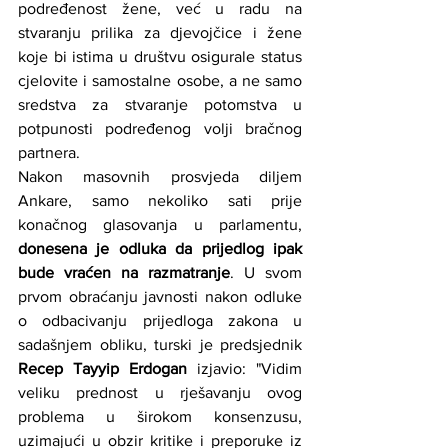
podređenost žene, već u radu na 
stvaranju prilika za djevojčice i žene 
koje bi istima u društvu osigurale status 
cjelovite i samostalne osobe, a ne samo 
sredstva za stvaranje potomstva u 
potpunosti podređenog volji bračnog 
partnera.
Nakon masovnih prosvjeda diljem 
Ankare, samo nekoliko sati prije 
konačnog glasovanja u parlamentu, 
donesena je odluka da prijedlog ipak 
bude vraćen na razmatranje
. U svom 
prvom obraćanju javnosti nakon odluke 
o odbacivanju prijedloga zakona u 
sadašnjem obliku, turski je predsjednik 
Recep Tayyip Erdogan 
izjavio: "Vidim 
veliku prednost u rješavanju ovog 
problema u širokom konsenzusu, 
uzimajući u obzir kritike i preporuke iz 