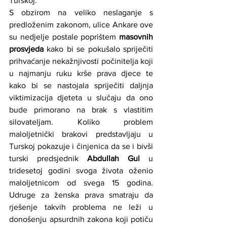
Turskoj.
S obzirom na veliko neslaganje s 
predloženim zakonom, ulice Ankare ove 
su nedjelje postale poprištem 
masovnih 
prosvjeda
 kako bi se pokušalo spriječiti 
prihvaćanje nekažnjivosti počinitelja koji 
u najmanju ruku krše prava djece te 
kako bi se nastojala spriječiti daljnja 
viktimizacija djeteta u slučaju da ono 
bude primorano na brak s vlastitim 
silovateljam. Koliko problem 
maloljetnički brakovi predstavljaju u 
Turskoj pokazuje i činjenica da se i bivši 
turski predsjednik 
Abdullah Gul
 u 
tridesetoj godini svoga života oženio 
maloljetnicom od svega 15 godina. 
Udruge za ženska prava smatraju da 
rješenje takvih problema ne leži u 
donošenju apsurdnih zakona koji potiču 