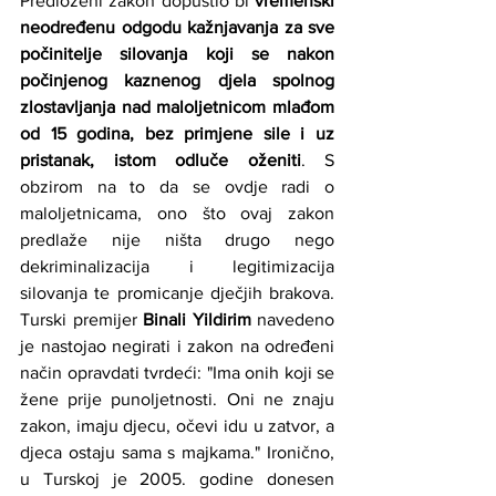
Predloženi zakon dopustio bi 
vremenski 
neodređenu odgodu kažnjavanja za sve 
počinitelje silovanja koji se nakon 
počinjenog kaznenog djela spolnog 
zlostavljanja nad maloljetnicom mlađom 
od 15 godina, bez primjene sile i uz 
pristanak, istom odluče oženiti
. S 
obzirom na to da se ovdje radi o 
maloljetnicama, ono što ovaj zakon 
predlaže nije ništa drugo nego 
dekriminalizacija i legitimizacija 
silovanja te promicanje dječjih brakova. 
Turski premijer 
Binali Yildirim
 navedeno 
je nastojao negirati i zakon na određeni 
način opravdati tvrdeći: "Ima onih koji se 
žene prije punoljetnosti. Oni ne znaju 
zakon, imaju djecu, očevi idu u zatvor, a 
djeca ostaju sama s majkama." Ironično, 
u Turskoj je 2005. godine donesen 