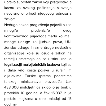
upravo suprotan zakon koji pretpostavlja 
kaznu za svakog počinitelja silovanja 
neovisno o prirodi njegovog odnosa s 
žrtvom.
Nedugo nakon proglašenja pojavili su se 
mnogi/e protivnici/e ovog 
kontroverznog prijedloga među kojima i 
mnoge udruge za ljudska prava, UN, 
ženske udruge i razne druge nevladine 
organizacije koje su osudile zakon na 
temelju smatranja da se uistinu radi o 
legalizaciji maloljetničkih brakova
 koji su 
i dalje vrlo česta pojava u ruralnijim 
dijelovima Turske (prema podatcima 
turskog ministarstva pravosuđa čak 
438.000 maloljetnica sklopilo je brak u 
proteklih 10 godina, a čak 15.937 ih je 
postalo majkama u dobi mlađoj od 15 
godina).