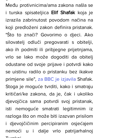
Među protivnicima/ama zakona našla se 
i turska spisateljica 
Elif Shafak 
koja je 
izrazila zabrinutost povodom načina na 
koji predloženi zakon definira pristanak. 
"Što to znači? Govorimo o djeci. Ako 
silovatelj odluči pregovarati s obitelji, 
ako ih podmiti ili pribjegne prijetnjama, 
vrlo se lako može dogoditi da obitelj 
odustane od svoje prijave i potvrdi kako 
se uistinu radilo o pristanku bez ikakve 
primjene sile", 
za BBC je izjavila
 Shafak. 
Stoga je moguće tvrditi, kako i smatraju 
kritičari/ke zakona, da je, čak i ukoliko 
djevojčica sama potvrdi svoj pristanak, 
isti nemoguće smatrati legitimnim iz 
razloga što on može biti izazvan prisilom 
i djevojčičinim percipiranim osjećajem 
nemoći u i dalje vrlo patrijarhalnoj 