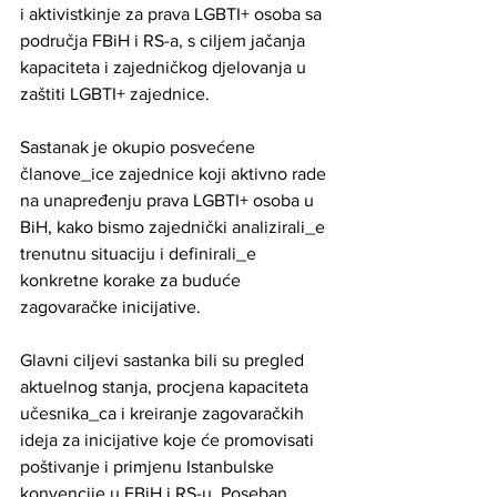
i aktivistkinje za prava LGBTI+ osoba sa 
područja FBiH i RS-a, s ciljem jačanja 
kapaciteta i zajedničkog djelovanja u 
zaštiti LGBTI+ zajednice. 
Sastanak je okupio posvećene 
članove_ice zajednice koji aktivno rade 
na unapređenju prava LGBTI+ osoba u 
BiH, kako bismo zajednički analizirali_e 
trenutnu situaciju i definirali_e 
konkretne korake za buduće 
zagovaračke inicijative.
Glavni ciljevi sastanka bili su pregled 
aktuelnog stanja, procjena kapaciteta 
učesnika_ca i kreiranje zagovaračkih 
ideja za inicijative koje će promovisati 
poštivanje i primjenu Istanbulske 
konvencije u FBiH i RS-u. Poseban 