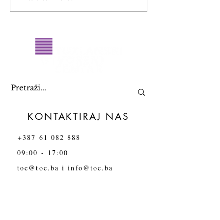
Kasting za monodramu
od nasilja
KONTAKTIRAJ NAS
+387 61 082 888
09:00 - 17:00
toc@toc.ba
i
info@toc.ba