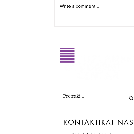
Write a comment...
Glasajte za dobitnike RahatluQ
priznanja 2026. godine
KONTAKTIRAJ NAS