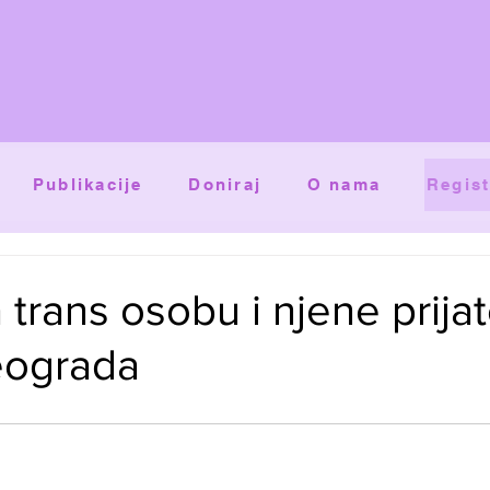
Publikacije
Doniraj
O nama
Regist
trans osobu i njene prijat
eograda