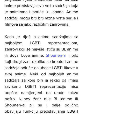
anime predstavlja svu vrstu sadržaja koja 
je animirana i potiče iz Japana. Anime 
sadržaji mogu biti biti razne vrste serije i 
filmova sa jako različitim žanrovima. 
Kada je riječ o anime sadržajima sa 
najboljom LGBTI reprezentacijom, 
žanrovi koji se najviše ističu su BL anime 
ili Boys' Love anime, 
Shounen-ai
 i bilo 
koji drugi žanr ukoliko se kreatori anime 
sadržaja odluče da ubace LGBTI likove u 
svoj anime. Neki od najboljih anime 
sadržaja za koje bih ja rekao da imaju 
savršenu LGBTI reprezentaciju nisu 
uopšte namijenjeni da urade takvo 
nešto. Njihov žanr nije BL anime ili 
Shounen-ai ali su i dalje odlično 
obavljaju funkciju predstavljanja LBGTI 