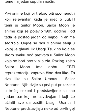
teme na jedan suptilan način. 
Prvi anime koji bi trebao biti spomenut i 
koji relevantan kada je riječ o LGBTI 
temi je Sailor Moon. Sailor Moon je 
anime koji se pojavio 1991. godine i od 
tada je postao jedan od najboljih anime 
sadržaja. Ovjde se radi o anime seriji u 
kojoj je glavni lik Usagi Tsukino koja se 
skoro svaku noć pretvara u Sailor Moon 
koja se bori protiv sila zla. Razlog zašto 
Sailor Moon ima dobru LGBTI 
reprezentaciju zapravo čine dva lika. Ta 
dva lika su Sailor Uranus i Sailor 
Neptune. Njih dvije su prvi put prikazane 
u trećoj sezoni i predstavljene su kao 
jedan par koji nerazvdvojan i koji će 
učiniti sve da zaštiti Usagi. Uranus i 
Neptune predstavljaju neke od prvih gej 