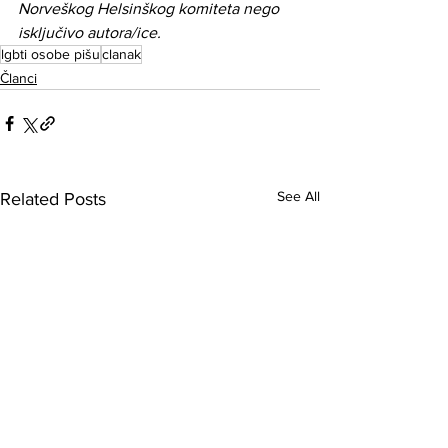
Norveškog Helsinškog komiteta nego 
isključivo autora/ice.
lgbti osobe pišu
clanak
Članci
See All
Related Posts