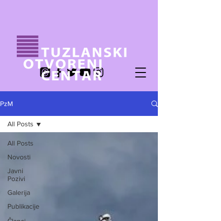
PzM
All Posts
All Posts
Novosti
Javni
Pozivi
Galerija
Publikacije