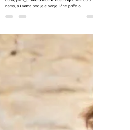
čovjek sa novim imenom’
Povodom obilježavanja Međunarodnog Coming out
dana, pitali_e smo osobe iz naše zajednice da s
nama, a i vama podijele svoje lične priče o...