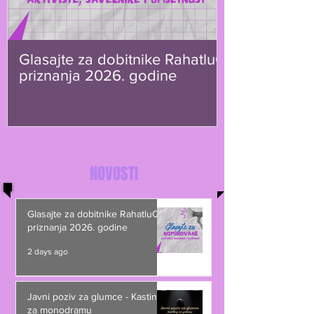
Glasajte za dobitnike RahatluQ
priznanja 2026. godine
NOVOSTI
Glasajte za dobitnike RahatluQ
priznanja 2026. godine
2 days ago
Javni poziv za glumce - Kasting
za monodramu