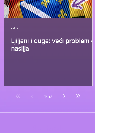
Jul 7
Ljiljani i duga: veći problem od
nasilja
1
/
57
PUBLIKACIJE