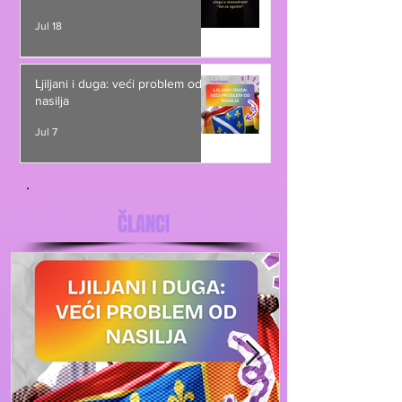
Jul 18
Ljiljani i duga: veći problem od
nasilja
Jul 7
ČLANCI