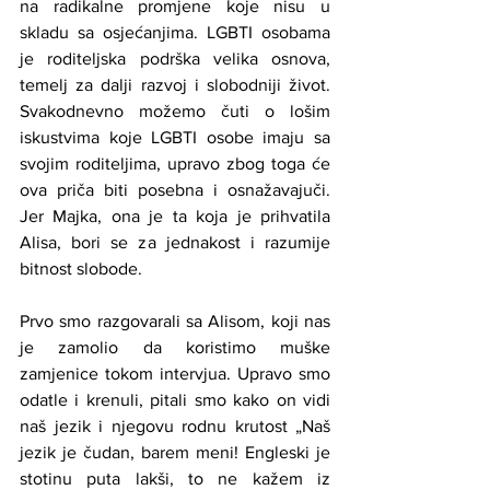
na radikalne promjene koje nisu u 
skladu sa osjećanjima. LGBTI osobama 
je roditeljska podrška velika osnova, 
temelj za dalji razvoj i slobodniji život. 
Svakodnevno možemo čuti o lošim 
iskustvima koje LGBTI osobe imaju sa 
svojim roditeljima, upravo zbog toga će 
ova priča biti posebna i osnažavajuči. 
Jer Majka, ona je ta koja je prihvatila 
Alisa, bori se za jednakost i razumije 
bitnost slobode.
Prvo smo razgovarali sa Alisom, koji nas 
je zamolio da koristimo muške 
zamjenice tokom intervjua. Upravo smo 
odatle i krenuli, pitali smo kako on vidi 
naš jezik i njegovu rodnu krutost „Naš 
jezik je čudan, barem meni! Engleski je 
stotinu puta lakši, to ne kažem iz 