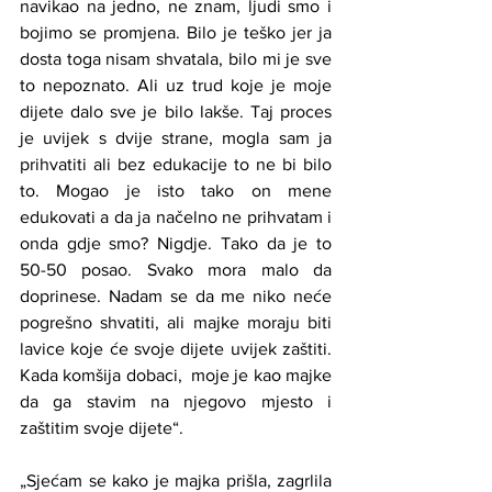
navikao na jedno, ne znam, ljudi smo i 
bojimo se promjena. Bilo je teško jer ja 
dosta toga nisam shvatala, bilo mi je sve 
to nepoznato. Ali uz trud koje je moje 
dijete dalo sve je bilo lakše. Taj proces 
je uvijek s dvije strane, mogla sam ja 
prihvatiti ali bez edukacije to ne bi bilo 
to. Mogao je isto tako on mene 
edukovati a da ja načelno ne prihvatam i 
onda gdje smo? Nigdje. Tako da je to 
50-50 posao. Svako mora malo da 
doprinese. Nadam se da me niko neće 
pogrešno shvatiti, ali majke moraju biti 
lavice koje će svoje dijete uvijek zaštiti. 
Kada komšija dobaci,  moje je kao majke 
da ga stavim na njegovo mjesto i 
zaštitim svoje dijete“. 
„Sjećam se kako je majka prišla, zagrlila 