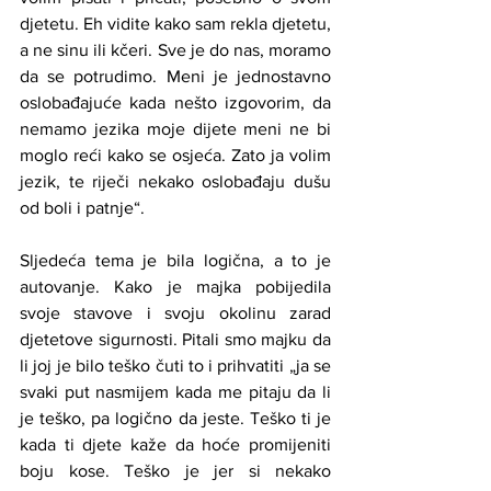
djetetu. Eh vidite kako sam rekla djetetu, 
a ne sinu ili kčeri. Sve je do nas, moramo 
da se potrudimo. Meni je jednostavno 
oslobađajuće kada nešto izgovorim, da 
nemamo jezika moje dijete meni ne bi 
moglo reći kako se osjeća. Zato ja volim 
jezik, te riječi nekako oslobađaju dušu 
od boli i patnje“.
Sljedeća tema je bila logična, a to je 
autovanje. Kako je majka pobijedila 
svoje stavove i svoju okolinu zarad 
djetetove sigurnosti. Pitali smo majku da 
li joj je bilo teško čuti to i prihvatiti „ja se 
svaki put nasmijem kada me pitaju da li 
je teško, pa logično da jeste. Teško ti je 
kada ti djete kaže da hoće promijeniti 
boju kose. Teško je jer si nekako 