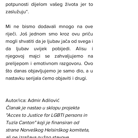
potpunosti dijelom vašeg života jer to 
zaslužuju“.
Mi ne bismo dodavali mnogo na ove 
riječi. Još jednom smo kroz ovu priču 
mogli shvatiti da je ljubav jača od svega i 
da ljubav uvijek pobijedi. Alisu i 
njegovoj majci se zahvaljujemo na 
prelijepom i emotivnom razgovoru. Ovo 
što danas objavljujemo je samo dio, a u 
nastavku serijala ćemo objaviti i drugi.
Autor/ica: Admir Adilović
Članak je nastao u sklopu projekta 
"Acces to Justice for LGBTI persons in 
Tuzla Canton" koji je finansiran od 
strane Norveškog Helsinškog komiteta, 
ali ne izražava nužno stavove 