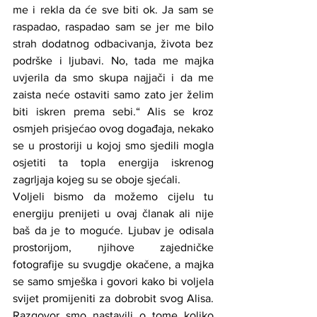
me i rekla da će sve biti ok. Ja sam se 
raspadao, raspadao sam se jer me bilo 
strah dodatnog odbacivanja, života bez 
podrške i ljubavi. No, tada me majka 
uvjerila da smo skupa najjači i da me 
zaista neće ostaviti samo zato jer želim 
biti iskren prema sebi.“ Alis se kroz 
osmjeh prisjećao ovog događaja, nekako 
se u prostoriji u kojoj smo sjedili mogla 
osjetiti ta topla energija iskrenog 
zagrljaja kojeg su se oboje sjećali.
Voljeli bismo da možemo cijelu tu 
energiju prenijeti u ovaj članak ali nije 
baš da je to moguće. Ljubav je odisala 
prostorijom, njihove zajedničke 
fotografije su svugdje okačene, a majka 
se samo smješka i govori kako bi voljela 
svijet promijeniti za dobrobit svog Alisa. 
Razgovor smo nastavili o tome koliko 