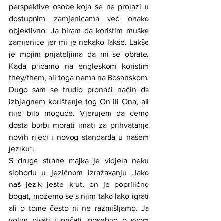
perspektive osobe koja se ne prolazi u 
dostupnim zamjenicama već onako 
objektivno. Ja biram da koristim muške 
zamjenice jer mi je nekako lakše. Lakše 
je mojim prijateljima da mi se obrate. 
Kada pričamo na engleskom koristim 
they/them, ali toga nema na Bosanskom. 
Dugo sam se trudio pronaći način da 
izbjegnem korištenje tog On ili Ona, ali 
nije bilo moguće. Vjerujem da ćemo 
dosta borbi morati imati za prihvatanje 
novih riječi i novog standarda u našem 
jeziku“.
S druge strane majka je vidjela neku 
slobodu u jezičnom izražavanju „Iako 
naš jezik jeste krut, on je poprilično 
bogat, možemo se s njim tako lako igrati 
ali o tome često ni ne razmišljamo. Ja 
volim pisati i pričati, posebno o svom 