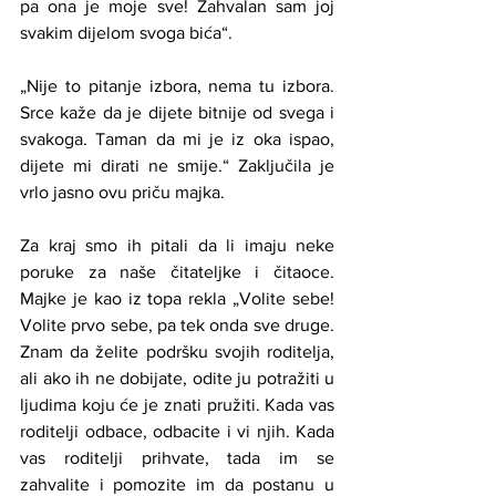
pa ona je moje sve! Zahvalan sam joj 
svakim dijelom svoga bića“.
„Nije to pitanje izbora, nema tu izbora. 
Srce kaže da je dijete bitnije od svega i 
svakoga. Taman da mi je iz oka ispao, 
dijete mi dirati ne smije.“ Zaključila je 
vrlo jasno ovu priču majka.
Za kraj smo ih pitali da li imaju neke 
poruke za naše čitateljke i čitaoce. 
Majke je kao iz topa rekla „Volite sebe! 
Volite prvo sebe, pa tek onda sve druge. 
Znam da želite podršku svojih roditelja, 
ali ako ih ne dobijate, odite ju potražiti u 
ljudima koju će je znati pružiti. Kada vas 
roditelji odbace, odbacite i vi njih. Kada 
vas roditelji prihvate, tada im se 
zahvalite i pomozite im da postanu u 