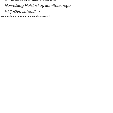
Norveškog Helsinškog komiteta nego 
isključivo autora/ice.
članak
nebinarne osobe
roditelji
Članci
See All
Related Posts