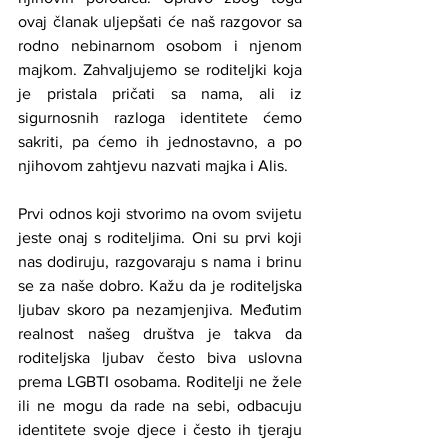
ovaj članak uljepšati će naš razgovor sa 
rodno nebinarnom osobom i njenom 
majkom. Zahvaljujemo se roditeljki koja 
je pristala pričati sa nama, ali iz 
sigurnosnih razloga identitete ćemo 
sakriti, pa ćemo ih jednostavno, a po 
njihovom zahtjevu nazvati majka i Alis. 
Prvi odnos koji stvorimo na ovom svijetu 
jeste onaj s roditeljima. Oni su prvi koji 
nas dodiruju, razgovaraju s nama i brinu 
se za naše dobro. Kažu da je roditeljska 
ljubav skoro pa nezamjenjiva. Međutim 
realnost našeg društva je takva da 
roditeljska ljubav često biva uslovna 
prema LGBTI osobama. Roditelji ne žele 
ili ne mogu da rade na sebi, odbacuju 
identitete svoje djece i često ih tjeraju 