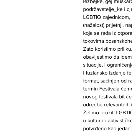
lezbejke, gej muškarc
podržavatelje_ke i cj
LGBTIQ zajednicom, o
(nažalost) prijetnji, 
koja se rađa iz otpor
tokovima bosanskohe
Zato koristimo priliku
obavijestimo da idemo
situacije, i ograničen
i tuzlansko izdanje f
format, sačinjen od r
termin Festivala ćemo
novog festivala bit ć
odredbe relevantnih i
Želimo pružiti LGBTIQ
u kulturno-aktivističk
potvrđeno kao jedan o