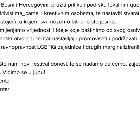
osni i Hercegovini, pružiti priliku i podršku lokalnim que
ivistima_cama, i kreativnim osobama, te nastaviti stvarati
ostojeći, u kojem svi možemo biti ono što jesmo. 
ijenjamo vrijednosti i ideje koje baštinimo od svog osniv
anski otvoreni centar nastavljaju promovisati i podržavati 
i ravnopravnost LGBTIQ zajednice i drugih marginalizirani
o nam novi festival donosi, te se nadamo da ćemo, zaje
e. Vidimo se u junu! 
entar
ntar