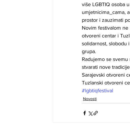
više LGBTIQ osoba u B
umjetnicima_cama, akt
prostor i zauzimati p
Novim festivalom ne m
otvoreni centar i Tuzl
solidarnost, slobodu 
grupa. 
Radujemo se svemu št
stvarati nove tradicij
Sarajevski otvoreni c
Tuzlanski otvoreni ce
#lgbtiqfestival
Novosti