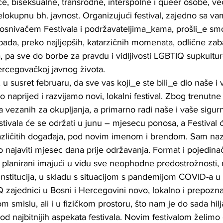
e, biseksualne, transrodne, interspolne i queer osobe, već
elokupnu bh. javnost. Organizujući festival, zajedno sa v
snivačem Festivala i podržavateljima_kama, prošli_e smo
napada, preko najljepših, katarzičnih momenata, odlične zaba
a, pa sve do borbe za pravdu i vidljivosti LGBTIQ supkultu
rcegovačkoj javnog života. 
, u susret februaru, da sve vas koji_e ste bili_e dio naše i
 naprijed i razvijamo novi, lokalni festival. Zbog trenutn
ja vezanih za okupljanja, a primarno radi naše i vaše sigurn
estivala će se održati u junu – mjesecu ponosa, a Festival ć
azličitih događaja, pod novim imenom i brendom. Sam nazi
 najaviti mjesec dana prije održavanja. Format i pojedina
e planirani imajući u vidu sve neophodne predostrožnosti, 
nstitucija, u skladu s situacijom s pandemijom COVID-a u 
 zajednici u Bosni i Hercegovini novo, lokalno i prepoznatl
om smislu, ali i u fizičkom prostoru, što nam je do sada hil
d najbitnijih aspekata festivala. Novim festivalom želimo d