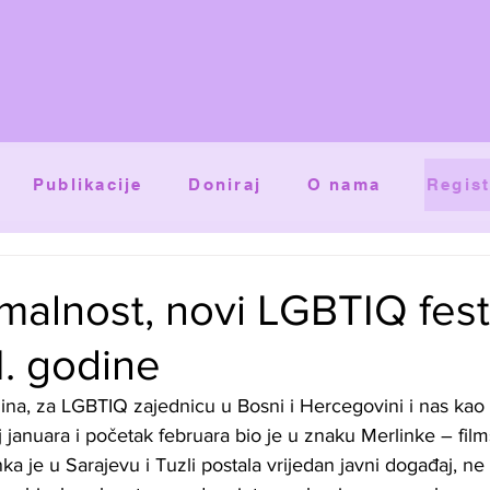
Publikacije
Doniraj
O nama
Regist
alnost, novi LGBTIQ fest
. godine
ina, za LGBTIQ zajednicu u Bosni i Hercegovini i nas kao 
j januara i početak februara bio je u znaku Merlinke – fil
nka je u Sarajevu i Tuzli postala vrijedan javni događaj, n