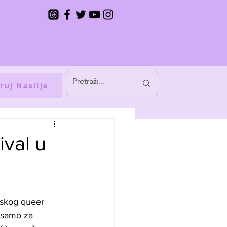
ruj Nasilje
ival u
mskog queer 
e samo za 