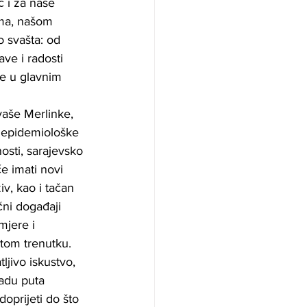
 i za naše 
ama, našom 
 svašta: od 
ve i radosti 
re u glavnim 
 vaše Merlinke, 
e epidemiološke 
osti, sarajevsko 
e imati novi 
v, kao i tačan 
čni događaji 
mjere i 
tom trenutku. 
jivo iskustvo, 
jadu puta 
oprijeti do što 