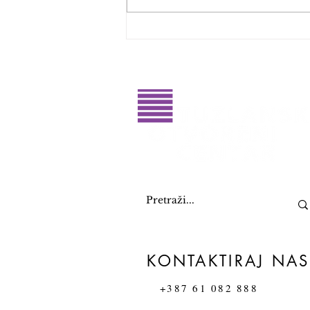
Glasajte za dobitnike RahatluQ
priznanja 2026. godine
KONTAKTIRAJ NAS
+387 61 082 888