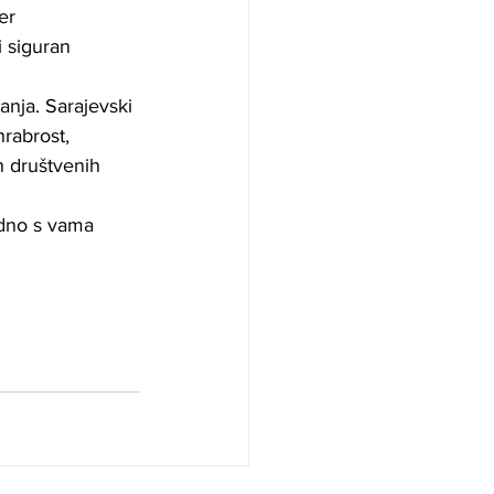
er 
 siguran 
anja. Sarajevski 
hrabrost, 
h društvenih 
dno s vama 