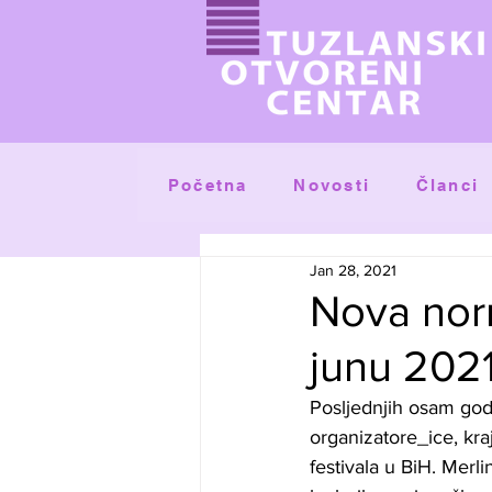
Početna
Članci
Novosti
Jan 28, 2021
Nova norm
junu 2021
Posljednjih osam god
organizatore_ice, kra
festivala u BiH. Merli