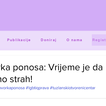
Publikacije
Doniraj
O nama
Regist
ka ponosa: Vrijeme je da
o strah!
ovorkaponosa
#lgbtiqprava
#tuzlanskiotvorenicentar