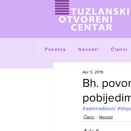
Početna
Članci
Novosti
Apr 5, 2019
Bh. povor
pobijedim
#admiradilović
#bhp
Članci
Novosti