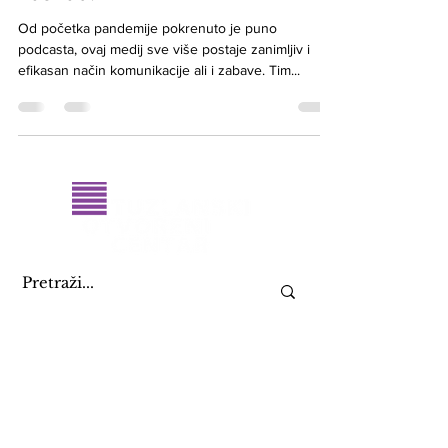
naš rad!
Od početka pandemije pokrenuto je puno
podcasta, ovaj medij sve više postaje zanimljiv i
efikasan način komunikacije ali i zabave. Tim...
KONTAKTIRAJ NAS
+387 61 082 888
09:00 - 17:00