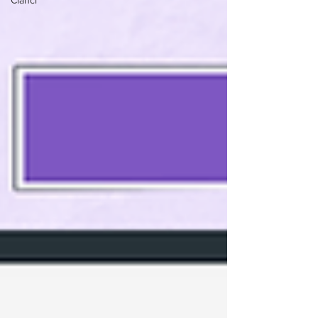
Članci