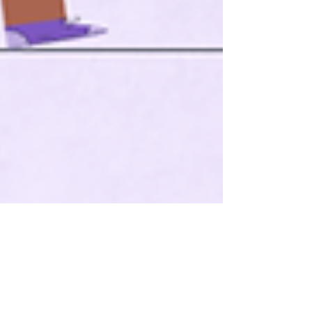
TOC Editor
Dec 31, 2020
3 min read
TOCcast – novi način da pratite