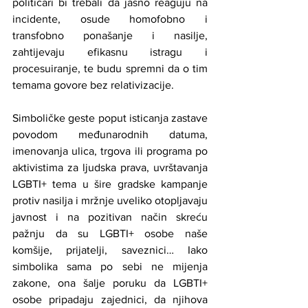
političari bi trebali da jasno reaguju na 
incidente, osude homofobno i 
transfobno ponašanje i nasilje, 
zahtijevaju efikasnu istragu i 
procesuiranje, te budu spremni da o tim 
temama govore bez relativizacije.
Simboličke geste poput isticanja zastave 
povodom međunarodnih datuma, 
imenovanja ulica, trgova ili programa po 
aktivistima za ljudska prava, uvrštavanja 
LGBTI+ tema u šire gradske kampanje 
protiv nasilja i mržnje uveliko otopljavaju 
javnost i na pozitivan način skreću 
pažnju da su LGBTI+ osobe naše 
komšije, prijatelji, saveznici… Iako 
simbolika sama po sebi ne mijenja 
zakone, ona šalje poruku da LGBTI+ 
osobe pripadaju zajednici, da njihova 