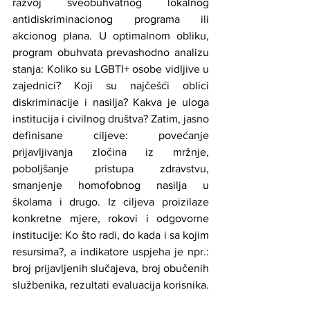
razvoj sveobuhvatnog lokalnog 
antidiskriminacionog programa ili 
akcionog plana. U optimalnom obliku, 
program obuhvata prevashodno analizu 
stanja: Koliko su LGBTI+ osobe vidljive u 
zajednici? Koji su najčešći oblici 
diskriminacije i nasilja? Kakva je uloga 
institucija i civilnog društva? Zatim, jasno 
definisane ciljeve: povećanje 
prijavljivanja zločina iz mržnje, 
poboljšanje pristupa zdravstvu, 
smanjenje homofobnog nasilja u 
školama i drugo. Iz ciljeva proizilaze 
konkretne mjere, rokovi i odgovorne 
institucije: Ko što radi, do kada i sa kojim 
resursima?, a indikatore uspjeha je npr.: 
broj prijavljenih slučajeva, broj obučenih 
službenika, rezultati evaluacija korisnika.