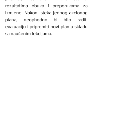
rezultatima obuka i preporukama za 
izmjene. Nakon isteka jednog akcionog 
plana, neophodno bi bilo raditi 
evaluaciju i pripremiti novi plan u skladu 
sa naučenim lekcijama.
Uspostavljanje savjetodavnog vijeća za 
ljudska prava ili jednakost, u kojem 
sjede predstavnici institucija, civilnog 
društva i marginaliziranih grupa, pomaže 
da se politike kontinuirano prilagođavaju 
stvarnim potrebama. Kroz ovakve 
strukture, lokalni političari i organizacije 
zajednice mogu zajedno zagovarati 
izmjene zakona, nove kantonalne ili 
državne akcione planove i dugoročna 
rješenja. Ovakav ciklus planiranja, 
provedbe i evaluacije osigurava da 