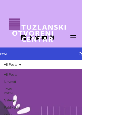
PzM
All Posts
All Posts
Novosti
Javni
Pozivi
Galerija
Publikacije