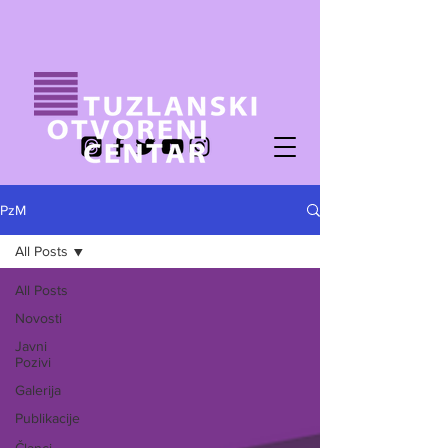
PzM
All Posts
All Posts
Novosti
Javni
Pozivi
Galerija
Publikacije