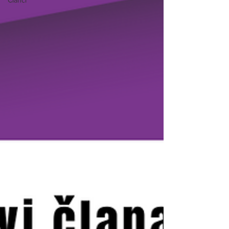
Članci