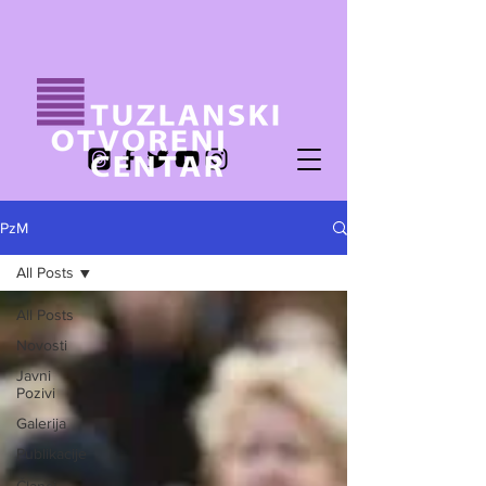
PzM
All Posts
All Posts
Novosti
Javni
Pozivi
Galerija
Publikacije