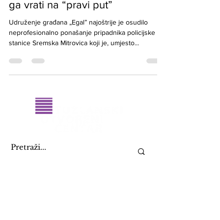
policajac ponudio gej dečku da
ga vrati na “pravi put”
Udruženje građana „Egal” najoštrije je osudilo
neprofesionalno ponašanje pripadnika policijske
stanice Sremska Mitrovica koji je, umjesto...
KONTAKTIRAJ NAS
+387 61 082 888