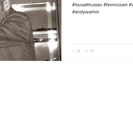
#lousalthusser #feminizam #v
#andywarhol