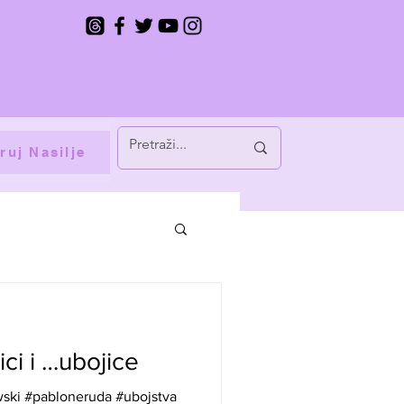
ruj Nasilje
ci i …ubojice
ski #pabloneruda #ubojstva