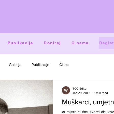
Publikacije
Doniraj
O nama
Regist
Galerija
Publikacije
Članci
TOC Editor
Jan 29, 2019
1 min read
Muškarci, umjetni
#umjetnici #muškarci #bukow