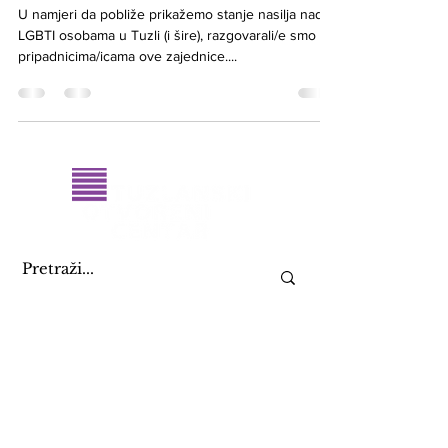
svakodnevnica
U namjeri da pobliže prikažemo stanje nasilja nad
LGBTI osobama u Tuzli (i šire), razgovarali/e smo sa
pripadnicima/icama ove zajednice....
KONTAKTIRAJ NAS
+387 61 082 888
09:00 - 17:00