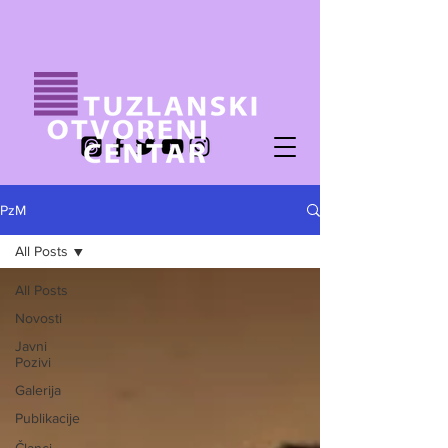
PzM
All Posts
All Posts
Novosti
Javni
Pozivi
Galerija
Publikacije