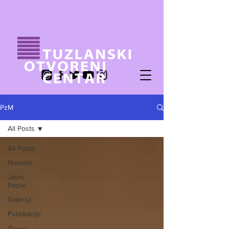
PzM
All Posts
All Posts
Novosti
Javni
Pozivi
Galerija
Publikacije