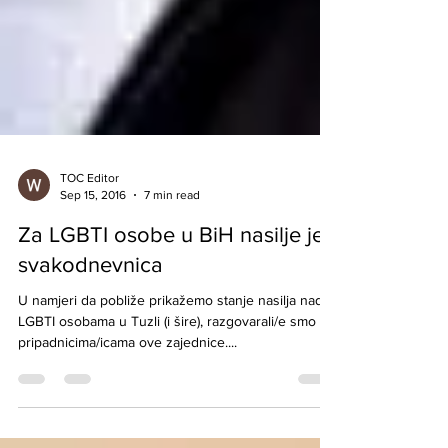
TOC Editor
Sep 15, 2016
7 min read
Za LGBTI osobe u BiH nasilje je
svakodnevnica
U namjeri da pobliže prikažemo stanje nasilja nad
LGBTI osobama u Tuzli (i šire), razgovarali/e smo sa
pripadnicima/icama ove zajednice....