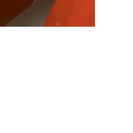
TOC Editor
Oct 17, 2016
1 min read
Objavljen regionalni konkurs za
kratku queer priču “Write queer”
#konkurs #poziv #queerpriča