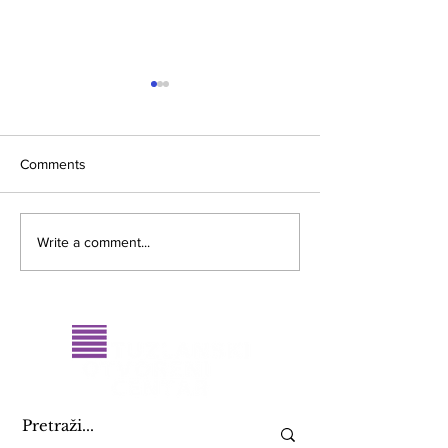
Comments
Merlinka u Tuzli no.4
Podržavam LGBT
Write a comment...