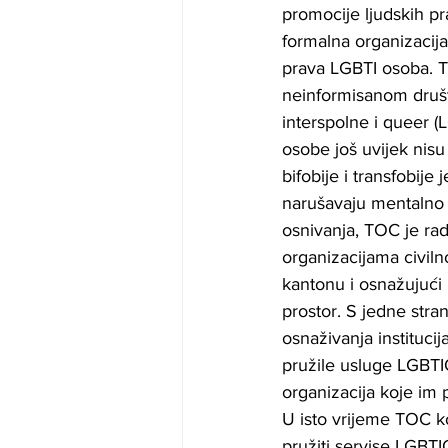
promocije ljudskih pr
formalna organizacij
prava LGBTI osoba. Tu
neinformisanom društ
interspolne i queer 
osobe još uvijek nis
bifobije i transfobije 
narušavaju mentalno i
osnivanja, TOC je rad
organizacijama civil
kantonu i osnažujući 
prostor. S jedne stra
osnaživanja institucij
pružile usluge LGBTI
organizacija koje im 
U isto vrijeme TOC k
pružiti servise LGBTI