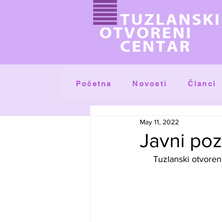
Početna
Članci
Novosti
May 11, 2022
Javni poz
 Tuzlanski otvoreni centar objavljuje javni poziv za dostavljanje prijava na poziciju projekt 