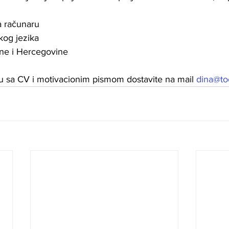
a računaru
kog jezika
sne i Hercegovine
u sa CV i motivacionim pismom dostavite na mail 
dina@to