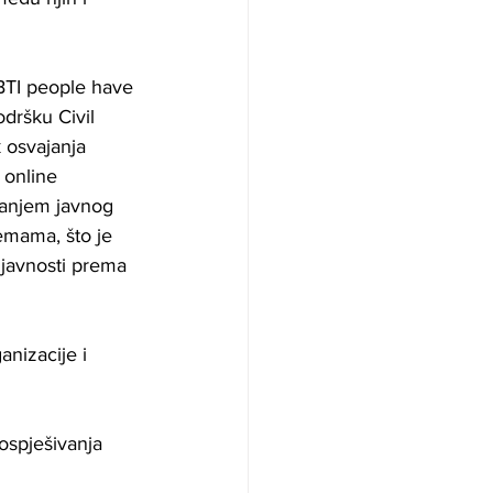
BTI people have 
odršku Civil 
 osvajanja 
 online 
ajanjem javnog 
emama, što je 
javnosti prema 
anizacije i 
ospješivanja 