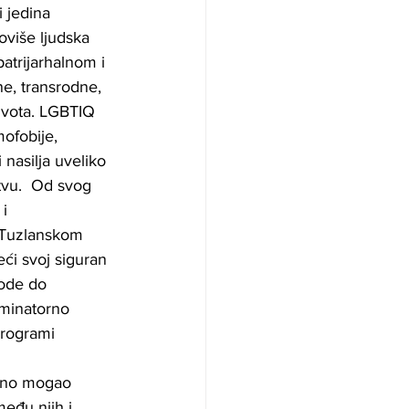
 jedina 
više ljudska 
atrijarhalnom i 
e, transrodne, 
ivota. LGBTIQ 
ofobije, 
i nasilja uveliko 
tvu.  Od svog 
i 
 Tuzlanskom 
ći svoj siguran 
vode do 
riminatorno 
rogrami 
atno mogao 
eđu njih i 