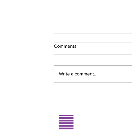
Comments
Write a comment...
Glasajte za dobitnike RahatluQ
priznanja 2026. godine