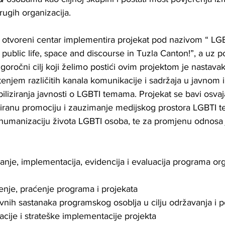
drugih organizacija.
i otvoreni centar implementira projekat pod nazivom “ LG
n public life, space and discourse in Tuzla Canton!”, a uz p
oročni cilj koji želimo postići ovim projektom je nastavak
tenjem različitih kanala komunikacije i sadržaja u javnom i
ibiliziranja javnosti o LGBTI temama. Projekat se bavi osv
uiranu promociju i zauzimanje medijskog prostora LGBTI t
humanizaciju života LGBTI osoba, te za promjenu odnosa 
ranje, implementacija, evidencija i evaluacija programa org
enje, praćenje programa i projekata
vnih sastanaka programskog osoblja u cilju održavanja i p
je i strateške implementacije projekta