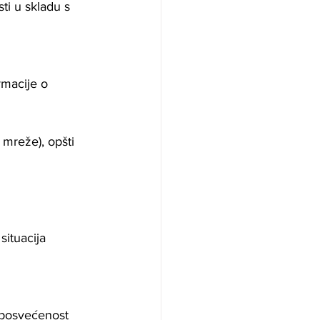
ti u skladu s 
rmacije o 
mreže), opšti 
situacija