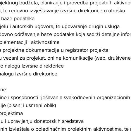
ojektnog budžeta, planiranje i provedba projektnih aktivnos
 te redovno izvještavanje izvršne direktorice o utrošku
e baze podataka
jelu i autorskih ugovora, te ugovaranje drugih usluga
edovno održavanje baze podataka koja sadrži detaljne info
plementaciji i aktivnostima
je projektne dokumentacije u registrator projekta
 vezani za projekat, online komunikacije (web, društvene 
o nalogu izvršne direktorice 
nalogu izvršne direktorice
ine:
ine i sposobnosti rješavanja svakodnevnih organizacionih 
ije (pisani i usmeni oblik)
 projektima 
ju i upravljanju donatorskih sredstava