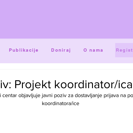
Publikacije
Doniraj
O nama
Regist
iv: Projekt koordinator/ica
koordinatora/ice