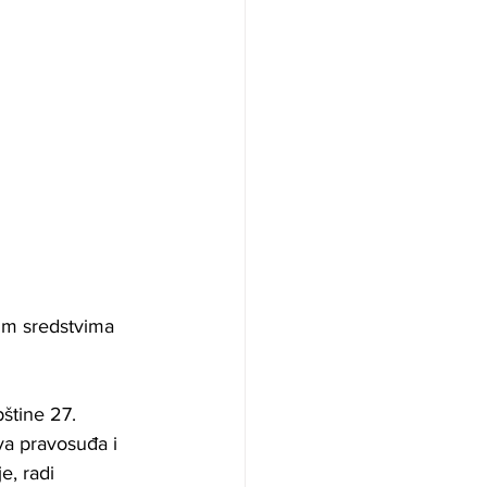
im sredstvima 
štine 27. 
va pravosuđa i 
, radi 