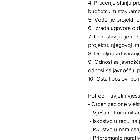
4. Praćenje stanja pr
budžetskim stavkama,
5. Vođenje projektn
6. Izrada ugovora o d
7. Uspostavljanje i r
projektu, njegovoj im
8. Detaljno arhiviran
9. Odnosi sa javnošću
odnosi sa javnošću, p
10. Ostali poslovi po 
Potrebni uvjeti i vješt
- Organizacione vješt
 - Vještine komunikac
 - Iskostvo u radu na
 - Iskustvo u namican
 - Pripremanje narativnih izvještaja o pojedinačnim projektnim aktivnostima, te posvećenost 