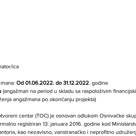
nator/ica
žmana: 
Od 01.06.2022. do 31.12.2022
. godine
u
 (angažman na period u skladu sa raspoloživim financijsk
enja angažmana po okončanju projekta)
otvoreni centar (TOC) je osnovan odlukom Osnivačke skup
malno registriran 13. januara 2016. godine kod Ministarst
ntona, kao nezavisno, vanstranačko i neprofitno udruženje