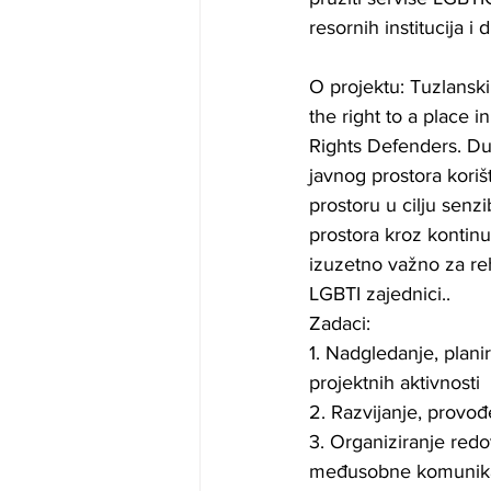
resornih institucija i 
O projektu: Tuzlansk
the right to a place i
Rights Defenders. Dug
javnog prostora koriš
prostoru u cilju senz
prostora kroz kontin
izuzetno važno za re
LGBTI zajednici.. 
Zadaci: 
1. Nadgledanje, plani
projektnih aktivnosti
2. Razvijanje, provođ
3. Organiziranje redo
međusobne komunikaci