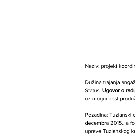
Naziv: projekt koordi
Dužina trajanja anga
Status: 
Ugovor o rad
uz mogućnost produž
Pozadina: Tuzlanski 
decembra 2015., a for
uprave Tuzlanskog ka