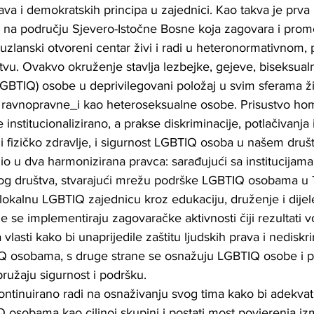
ava i demokratskih principa u zajednici. Kao takva je prva i
a na području Sjevero-Istočne Bosne koja zagovara i promo
zlanski otvoreni centar živi i radi u heteronormativnom, p
vu. Ovakvo okruženje stavlja lezbejke, gejeve, biseksualn
(LGBTIQ) osobe u deprivilegovani položaj u svim sferama ž
u ravnopravne_i kao heteroseksualne osobe. Prisustvo hom
je institucionalizirano, a prakse diskriminacije, potlačivanja 
 fizičko zdravlje, i sigurnost LGBTIQ osoba u našem druš
io u dva harmonizirana pravca: sarađujući sa institucijama 
nog društva, stvarajući mrežu podrške LGBTIQ osobama u
lokalnu LGBTIQ zajednicu kroz edukaciju, druženje i dijele
ne se implementiraju zagovaračke aktivnosti čiji rezultati 
a vlasti kako bi unaprijedile zaštitu ljudskih prava i nedisk
Q osobama, s druge strane se osnažuju LGBTIQ osobe i p
pružaju sigurnost i podršku. 
ontinuirano radi na osnaživanju svog tima kako bi adekv
Q osobama kao ciljnoj skupini i postati most povjerenja izm