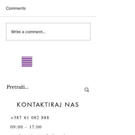
Comments
Merlinka u Tuzli no.4
Podržavam LGBT
Write a comment...
KONTAKTIRAJ NAS
+387 61 082 888
09:00 - 17:00