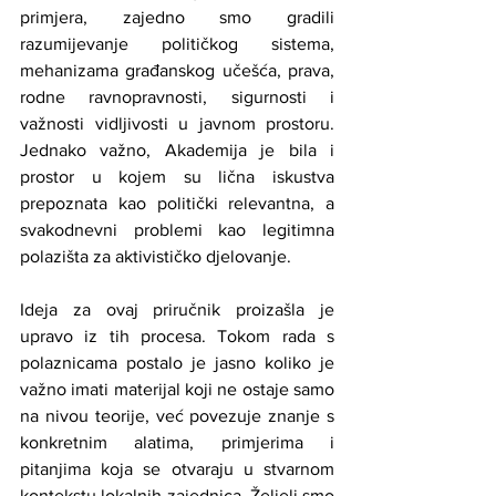
primjera, zajedno smo gradili 
razumijevanje političkog sistema, 
mehanizama građanskog učešća, prava, 
rodne ravnopravnosti, sigurnosti i 
važnosti vidljivosti u javnom prostoru. 
Jednako važno, Akademija je bila i 
prostor u kojem su lična iskustva 
prepoznata kao politički relevantna, a 
svakodnevni problemi kao legitimna 
polazišta za aktivističko djelovanje.
Ideja za ovaj priručnik proizašla je 
upravo iz tih procesa. Tokom rada s 
polaznicama postalo je jasno koliko je 
važno imati materijal koji ne ostaje samo 
na nivou teorije, već povezuje znanje s 
konkretnim alatima, primjerima i 
pitanjima koja se otvaraju u stvarnom 
kontekstu lokalnih zajednica. Željeli smo 