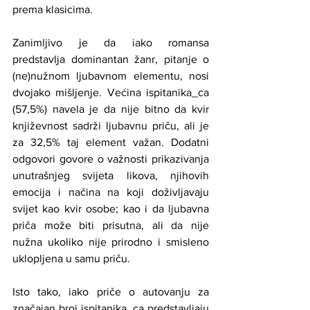
prema klasicima.
Zanimljivo je da iako romansa 
predstavlja dominantan žanr, pitanje o 
(ne)nužnom ljubavnom elementu, nosi 
dvojako mišljenje. Većina ispitanika_ca 
(57,5%) navela je da nije bitno da kvir 
književnost sadrži ljubavnu priču, ali je 
za 32,5% taj element važan. Dodatni 
odgovori govore o važnosti prikazivanja 
unutrašnjeg svijeta likova, njihovih 
emocija i načina na koji doživljavaju 
svijet kao kvir osobe; kao i da ljubavna 
priča može biti prisutna, ali da nije 
nužna ukoliko nije prirodno i smisleno 
uklopljena u samu priču.
Isto tako, iako priče o autovanju za 
značajan broj ispitanika_ca predstavljaju 