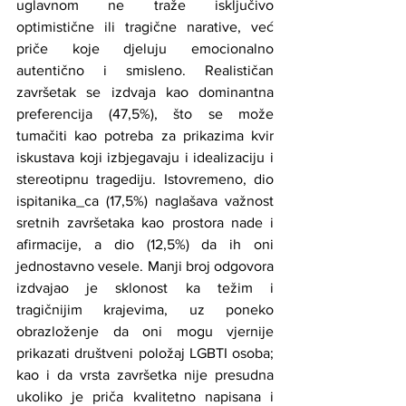
uglavnom ne traže isključivo 
optimistične ili tragične narative, već 
priče koje djeluju emocionalno 
autentično i smisleno. Realističan 
završetak se izdvaja kao dominantna 
preferencija (47,5%), što se može 
tumačiti kao potreba za prikazima kvir 
iskustava koji izbjegavaju i idealizaciju i 
stereotipnu tragediju. Istovremeno, dio 
ispitanika_ca (17,5%) naglašava važnost 
sretnih završetaka kao prostora nade i 
afirmacije, a dio (12,5%) da ih oni 
jednostavno vesele. Manji broj odgovora 
izdvajao je sklonost ka težim i 
tragičnijim krajevima, uz poneko 
obrazloženje da oni mogu vjernije 
prikazati društveni položaj LGBTI osoba; 
kao i da vrsta završetka nije presudna 
ukoliko je priča kvalitetno napisana i 