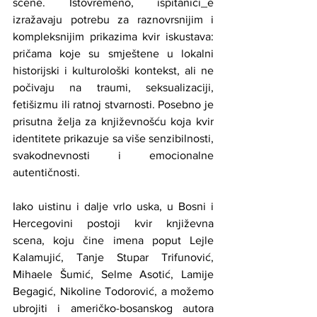
scene. Istovremeno, ispitanici_e 
izražavaju potrebu za raznovrsnijim i 
kompleksnijim prikazima kvir iskustava: 
pričama koje su smještene u lokalni 
historijski i kulturološki kontekst, ali ne 
počivaju na traumi, seksualizaciji, 
fetišizmu ili ratnoj stvarnosti. Posebno je 
prisutna želja za književnošću koja kvir 
identitete prikazuje sa više senzibilnosti, 
svakodnevnosti i emocionalne 
autentičnosti.
Iako uistinu i dalje vrlo uska, u Bosni i 
Hercegovini postoji kvir književna 
scena, koju čine imena poput Lejle 
Kalamujić, Tanje Stupar Trifunović, 
Mihaele Šumić, Selme Asotić, Lamije 
Begagić, Nikoline Todorović, a možemo 
ubrojiti i američko-bosanskog autora 