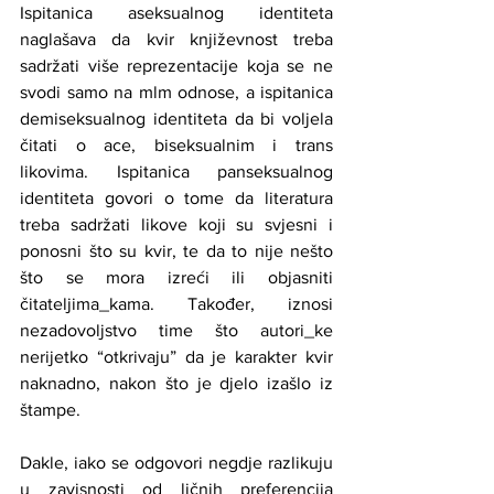
Ispitanica aseksualnog identiteta 
naglašava da kvir književnost treba 
sadržati više reprezentacije koja se ne 
svodi samo na mlm odnose, a ispitanica 
demiseksualnog identiteta da bi voljela 
čitati o ace, biseksualnim i trans 
likovima. Ispitanica panseksualnog 
identiteta govori o tome da literatura 
treba sadržati likove koji su svjesni i 
ponosni što su kvir, te da to nije nešto 
što se mora izreći ili objasniti 
čitateljima_kama. Također, iznosi 
nezadovoljstvo time što autori_ke 
nerijetko “otkrivaju” da je karakter kvir 
naknadno, nakon što je djelo izašlo iz 
štampe.
Dakle, iako se odgovori negdje razlikuju 
u zavisnosti od ličnih preferencija 