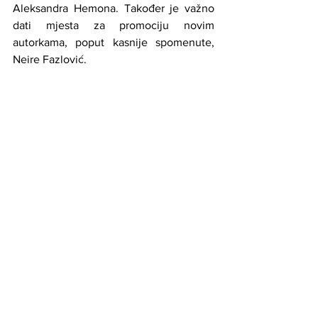
Aleksandra Hemona. Također je važno 
dati mjesta za promociju novim 
autorkama, poput kasnije spomenute, 
Neire Fazlović.
Sa naših polica
Knjige koje su ispitanici_e preporučivali 
kao svoje omiljene knjige kvir 
književnosti su:
●      The House in the Cerulean Sea, 
T.J. Klune