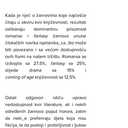
Kada je riječ o žanrovima koje najčešće 
čitaju u okviru kvir književnosti, rezultati 
oslikavaju dominantnu prisutnost 
romanse i 
fantasy
 žanrova unutar 
čitalačkih navika ispitanika_ca, što može 
biti povezano i sa većom dostupnošću 
ovih formi na našem tržištu. Romansa se 
izdvojila sa 27,5%, 
fantasy
 sa 25%, 
slijede drama sa 15% i 
coming
of
age
 književnost sa 12,5%. 
Ostali odgovori ističu upravo 
nedostupnost kvir literature, ali i nekih 
određenih žanrova poput horora, zatim 
da neki_e preferiraju djela koja nisu 
fikcija, te da postoji i probirljivost i ljubav 