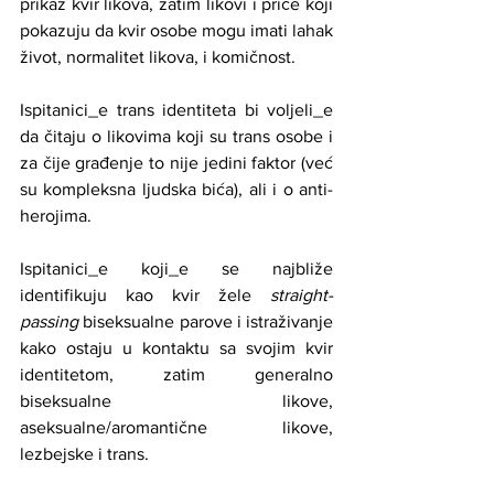
prikaz kvir likova, zatim likovi i priče koji 
pokazuju da kvir osobe mogu imati lahak 
život, normalitet likova, i komičnost.
Ispitanici_e trans identiteta bi voljeli_e 
da čitaju o likovima koji su trans osobe i 
za čije građenje to nije jedini faktor (već 
su kompleksna ljudska bića), ali i o anti-
herojima.
Ispitanici_e koji_e se najbliže 
identifikuju kao kvir žele 
straight-
passing 
biseksualne parove i istraživanje 
kako ostaju u kontaktu sa svojim kvir 
identitetom, zatim generalno 
biseksualne likove, 
aseksualne/aromantične likove, 
lezbejske i trans.