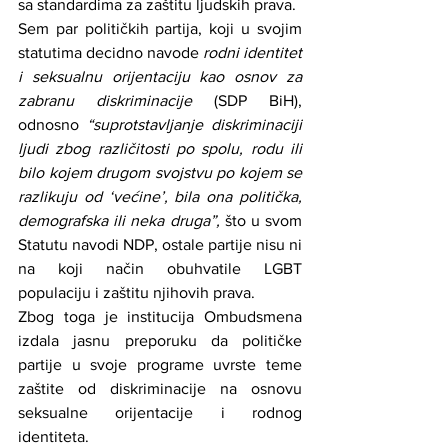
sa standardima za zaštitu ljudskih prava.
Sem par političkih partija, koji u svojim 
statutima decidno navode 
rodni identitet 
i seksualnu orijentaciju kao osnov za 
zabranu diskriminacije
 (SDP BiH), 
odnosno 
“suprotstavljanje diskriminaciji 
ljudi zbog različitosti po spolu, rodu ili 
bilo kojem drugom svojstvu po kojem se 
razlikuju od ‘većine’, bila ona politička, 
demografska ili neka druga”, 
što u svom 
Statutu navodi NDP, ostale partije nisu ni 
na koji način obuhvatile LGBT 
populaciju i zaštitu njihovih prava.
Zbog toga je institucija Ombudsmena 
izdala jasnu preporuku da političke 
partije u svoje programe uvrste teme 
zaštite od diskriminacije na osnovu 
seksualne orijentacije i rodnog 
identiteta.