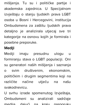
mišljenja. Tu su i političke partije i 
akademska zajednica. U Specijalnom 
izvještaju o stanju ljudskih prava LGBT 
osoba u Bosni i Hercegovini, institucija 
Ombudsmena za zaštitu ljudskih prava 
detaljno je analizirala utjecaj sve tri 
kategorije na osnovu kojih je formirala i 
posebne preporuke.
Mediji
Mediji imaju presudnu ulogu u 
formiranju stava o LGBT populaciji. Oni 
su generatori naših mišljenja i saznanja 
o svim društvenim, ekonomskim, 
političkim i drugim segmentima koji na 
različite načine utječu na našu 
svakodnevicu.
U svrhu izrade spomenutog Izvještaja, 
Ombudsmeni su analizirali sadržaje 
medija, dajući na kraju preporuku 