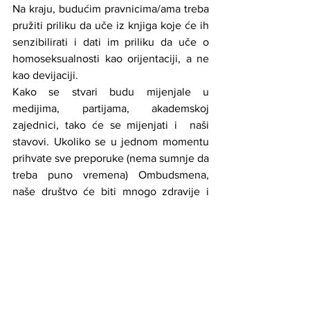
Na kraju, budućim pravnicima/ama treba 
pružiti priliku da uče iz knjiga koje će ih 
senzibilirati i dati im priliku da uče o 
homoseksualnosti kao orijentaciji, a ne 
kao devijaciji.
Kako se stvari budu mijenjale u 
medijima, partijama, akademskoj 
zajednici, tako će se mijenjati i  naši 
stavovi. Ukoliko se u jednom momentu 
prihvate sve preporuke (nema sumnje da 
treba puno vremena) Ombudsmena, 
naše društvo će biti mnogo zdravije i 
spremnije za prihvatanje svih različitosti, 
uključujući i LGBT zajednicu.
Pripremio: Dalibor Tanić
Izvor: lgbti.ba
Novosti