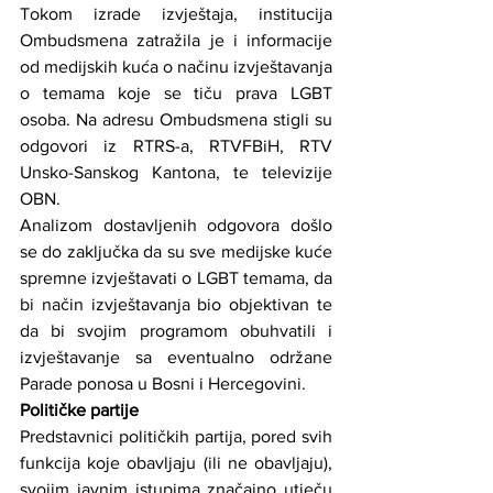
Tokom izrade izvještaja, institucija 
Ombudsmena zatražila je i informacije 
od medijskih kuća o načinu izvještavanja 
o temama koje se tiču prava LGBT 
osoba. Na adresu Ombudsmena stigli su 
odgovori iz RTRS-a, RTVFBiH, RTV 
Unsko-Sanskog Kantona, te televizije 
OBN.
Analizom dostavljenih odgovora došlo 
se do zaključka da su sve medijske kuće 
spremne izvještavati o LGBT temama, da 
bi način izvještavanja bio objektivan te 
da bi svojim programom obuhvatili i 
izvještavanje sa eventualno održane 
Parade ponosa u Bosni i Hercegovini.
Političke partije
Predstavnici političkih partija, pored svih 
funkcija koje obavljaju (ili ne obavljaju), 
svojim javnim istupima značajno utječu 