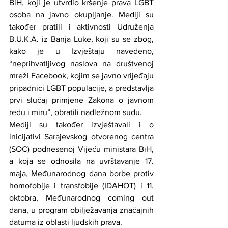
BiH, koji je utvrdio kršenje prava LGBT 
osoba na javno okupljanje. Mediji su 
također pratili i aktivnosti Udruženja 
B.U.K.A. iz Banja Luke, koji su se zbog, 
kako je u Izvještaju navedeno, 
“neprihvatljivog naslova na društvenoj 
mreži Facebook, kojim se javno vrijeđaju 
pripadnici LGBT populacije, a predstavlja 
prvi slučaj primjene Zakona o javnom 
redu i miru”, obratili nadležnom sudu.
Mediji su također izvještavali i o 
inicijativi Sarajevskog otvorenog centra 
(SOC) podnesenoj Vijeću ministara BiH, 
a koja se odnosila na uvrštavanje 17. 
maja, Međunarodnog dana borbe protiv 
homofobije i transfobije (IDAHOT) i 11. 
oktobra, Međunarodnog coming out 
dana, u program obilježavanja značajnih 
datuma iz oblasti ljudskih prava.