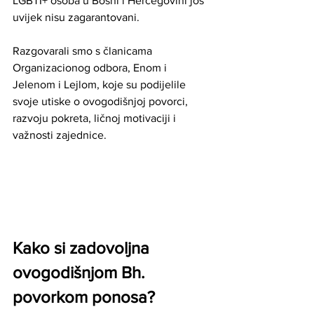
LGBTI+ osoba u Bosni i Hercegovini još 
uvijek nisu zagarantovani.
Razgovarali smo s članicama 
Organizacionog odbora, Enom i 
Jelenom i Lejlom, koje su podijelile 
svoje utiske o ovogodišnjoj povorci, 
razvoju pokreta, ličnoj motivaciji i 
važnosti zajednice.
Kako si zadovoljna 
ovogodišnjom Bh. 
povorkom ponosa?