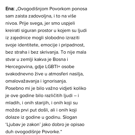
Ena: 
„Ovogodišnjom Povorkom ponosa 
sam zaista zadovoljna, i to na više 
nivoa. Prije svega, jer smo uspjeli 
kreirati siguran prostor u kojem su ljudi 
iz zajednice mogli slobodno izraziti 
svoje identitete, emocije i pripadnost, 
bez straha i bez skrivanja. To nije mala 
stvar u zemlji kakva je Bosna i 
Hercegovina, gdje LGBTI+ osobe 
svakodnevno žive u atmosferi nasilja, 
omalovažavanja i ignorisanja.
Posebno mi je bilo važno vidjeti koliko 
je ove godine bilo različitih ljudi – i 
mladih, i onih starijih, i onih koji su 
možda prvi put došli, ali i onih koji 
dolaze iz godine u godinu. Slogan 
‘Ljubav je zakon’ jako dobro je opisao 
duh ovogodišnje Povorke.“