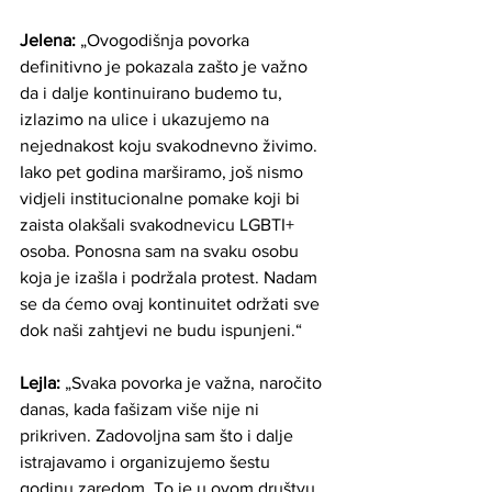
Jelena: 
„Ovogodišnja povorka 
definitivno je pokazala zašto je važno 
da i dalje kontinuirano budemo tu, 
izlazimo na ulice i ukazujemo na 
nejednakost koju svakodnevno živimo. 
Iako pet godina marširamo, još nismo 
vidjeli institucionalne pomake koji bi 
zaista olakšali svakodnevicu LGBTI+ 
osoba. Ponosna sam na svaku osobu 
koja je izašla i podržala protest. Nadam 
se da ćemo ovaj kontinuitet održati sve 
dok naši zahtjevi ne budu ispunjeni.“
Lejla:
 „Svaka povorka je važna, naročito 
danas, kada fašizam više nije ni 
prikriven. Zadovoljna sam što i dalje 
istrajavamo i organizujemo šestu 
godinu zaredom. To je u ovom društvu, 