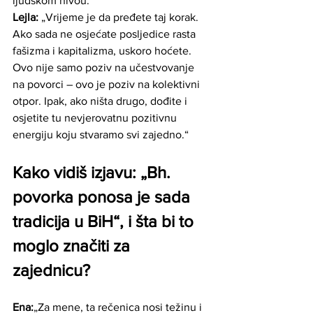
ljudskom nivou.“
Lejla:
 „Vrijeme je da pređete taj korak. 
Ako sada ne osjećate posljedice rasta 
fašizma i kapitalizma, uskoro hoćete. 
Ovo nije samo poziv na učestvovanje 
na povorci – ovo je poziv na kolektivni 
otpor. Ipak, ako ništa drugo, dođite i 
osjetite tu nevjerovatnu pozitivnu 
energiju koju stvaramo svi zajedno.“
Kako vidiš izjavu: „Bh. 
povorka ponosa je sada 
tradicija u BiH“, i šta bi to 
moglo značiti za 
zajednicu?
Ena:
„Za mene, ta rečenica nosi težinu i 