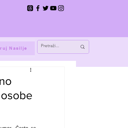
ruj Nasilje
lno
+ osobe