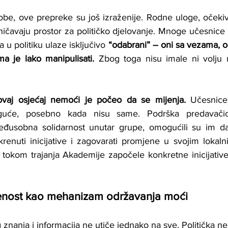
be, ove prepreke su još izraženije. Rodne uloge, očekiva
čavaju prostor za političko djelovanje. Mnoge učesnice s
a u politiku ulaze isključivo 
“odabrani” – oni sa vezama, on
ma je lako manipulisati.
 Zbog toga nisu imale ni volju n
ovaj osjećaj nemoći je počeo da se mijenja.
 Učesnice
uće, posebno kada nisu same. Podrška predavačica
međusobna solidarnost unutar grupe, omogućili su im da
enuti inicijative i zagovarati promjene u svojim lokaln
tokom trajanja Akademije započele konkretne inicijative
menost kao mehanizam održavanja moći
 znanja i informacija ne utiče jednako na sve. Politička n