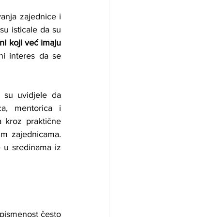
nja zajednice i 
u isticale da su 
i koji već imaju 
i interes da se 
 su uvidjele da 
, mentorica i 
 kroz praktične 
im zajednicama. 
 u sredinama iz 
epismenost često 