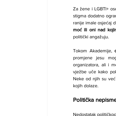
Za žene i LGBTI+ oso
stigma dodatno ograni
ranije imale osjećaj d
moć ili oni nad koji
politički angažuju.
Tokom Akademije, 
promjene jesu mog
organizatora, ali i 
vježbe uče kako pokr
Neke od njih su već 
kojih dolaze.
Politička nepis
Nedostatak političkog