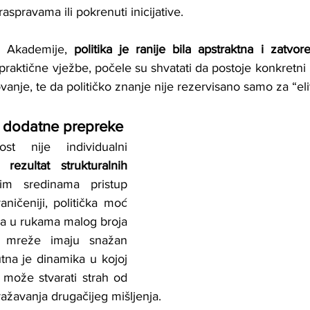
aspravama ili pokrenuti inicijative.
 Akademije, 
politika je ranije bila apstraktna i zatvor
raktične vježbe, počele su shvatati da postoje konkretni i
ovanje, te da političko znanje nije rezervisano samo za “eli
 i dodatne prepreke
ost nije individualni 
o 
rezultat strukturalnih 
im sredinama pristup 
ničeniji, politička moć 
na u rukama malog broja 
e mreže imaju snažan 
utna je dinamika u kojoj 
o može stvarati strah od 
zražavanja drugačijeg mišljenja.