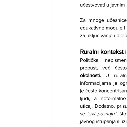
učestvovati u javnim r
Za mnoge učesnice
edukativne module i p
za uključivanje i djel
Ruralni kontekst
Politička nepismen
propust, već čest
okolnosti. 
U ruraln
informacijama je ogra
je često koncentrisa
ljudi, a neformaln
uticaj. Dodatno, pris
se 
“svi poznaju”
, št
javnog istupanja ili i