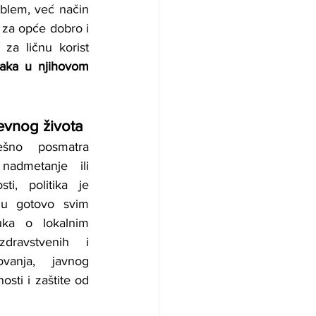
blem, već način 
 za opće dobro i 
za ličnu korist 
aka u njihovom 
nevnog života
šno posmatra 
nadmetanje ili 
ti, politika je 
 u gotovo svim 
uka o lokalnim 
dravstvenih i 
ovanja, javnog 
sti i zaštite od 