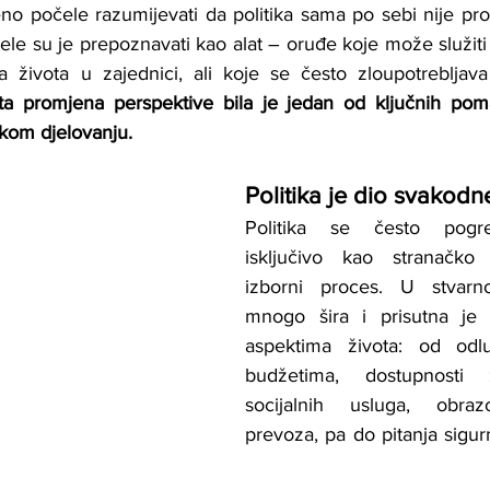
o počele razumijevati da politika sama po sebi nije pro
očele su je prepoznavati kao alat – oruđe koje može služiti
a života u zajednici, ali koje se često zloupotrebljava 
ta promjena perspektive bila je jedan od ključnih pom
kom djelovanju.
Politika je dio svakod
Politika se često pogre
isključivo kao stranačko 
izborni proces. U stvarnos
mnogo šira i prisutna je
aspektima života: od odl
budžetima, dostupnosti z
socijalnih usluga, obraz
prevoza, pa do pitanja sigurno