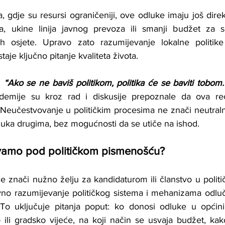
 gdje su resursi ograničeniji, ove odluke imaju još direktn
a, ukine linija javnog prevoza ili smanji budžet za so
h osjete. Upravo zato razumijevanje lokalne politik
aje ključno pitanje kvaliteta života.
 
“Ako se ne baviš politikom, politika će se baviti tobom.
ademije su kroz rad i diskusije prepoznale da ova reč
Neučestvovanje u političkim procesima ne znači neutraln
luka drugima, bez mogućnosti da se utiče na ishod.
vamo pod političkom pismenošću?
e znači nužno želju za kandidaturom ili članstvo u politič
no razumijevanje političkog sistema i mehanizama odluč
To uključuje pitanja poput: ko donosi odluke u općini 
 ili gradsko vijeće, na koji način se usvaja budžet, ka