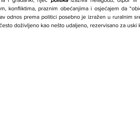
na i građanki, riječ 
politika
izaziva nelagodu, otpor ili
m, konfliktima, praznim obećanjima i osjećajem da “običn
av odnos prema politici posebno je izražen u ruralnim sre
često doživljeno kao nešto udaljeno, rezervisano za uski kru