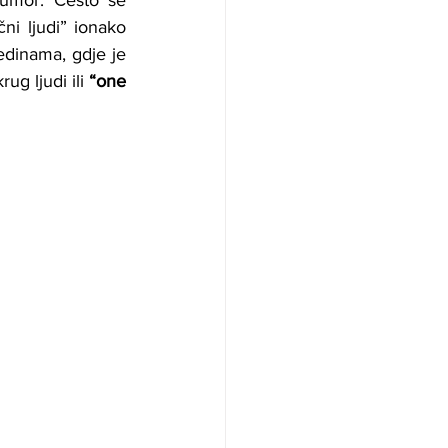
 umor. Često se 
i ljudi” ionako 
dinama, gdje je 
g ljudi ili 
“one 