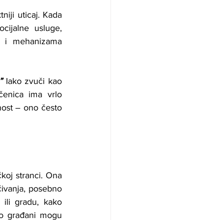
iji uticaj. Kada 
cijalne usluge, 
e i mehanizama 
”
 Iako zvuči kao 
enica ima vrlo 
ost – ono često 
koj stranci. Ona 
ivanja, posebno 
ili gradu, kako 
ko građani mogu 