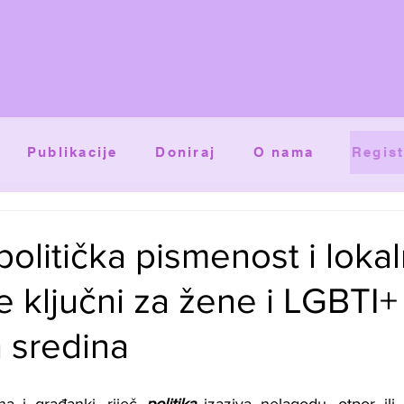
Publikacije
Doniraj
O nama
Regist
politička pismenost i loka
e ključni za žene i LGBTI
h sredina