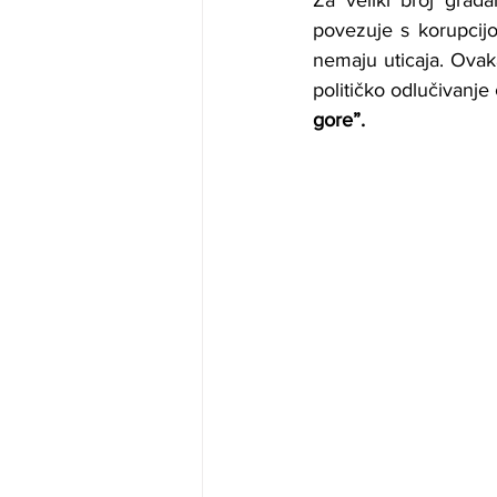
Za veliki broj građa
povezuje s korupcijo
nemaju uticaja. Ovak
političko odlučivanje 
gore”.