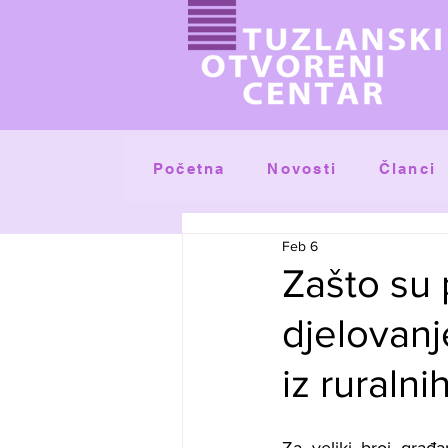
Početna
Članci
Novosti
Feb 6
Zašto su 
djelovanj
iz ruralni