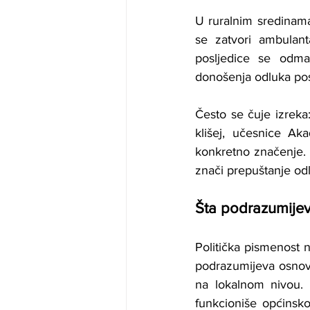
U ruralnim sredinama,
se zatvori ambulant
posljedice se odma
donošenja odluka post
Često se čuje izreka:
klišej, učesnice Ak
konkretno značenje. 
znači prepuštanje od
Šta podrazumije
Politička pismenost n
podrazumijeva osnov
na lokalnom nivou. 
funkcioniše općinsko