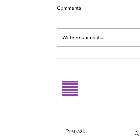
Comments
Write a comment...
Glasajte za dobitnike RahatluQ
priznanja 2026. godine