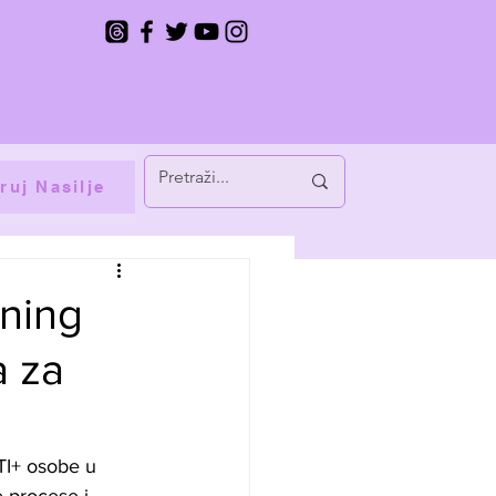
ruj Nasilje
ening
a za
TI+ osobe u 