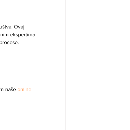
štva. Ovaj 
kusnim ekspertima 
 procese.
em naše 
online 