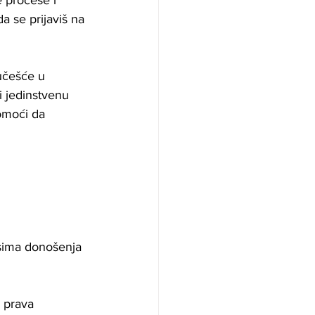
e procese i 
a se prijaviš na 
učešće u 
i jedinstvenu 
omoći da 
esima donošenja 
 prava 