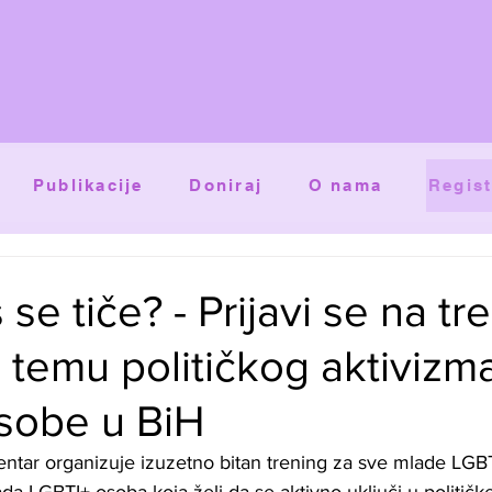
Publikacije
Doniraj
O nama
Regist
se tiče? - Prijavi se na tr
temu političkog aktivizm
sobe u BiH
centar organizuje izuzetno bitan trening za sve mlade LGB