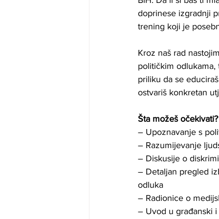
BiH. Da li si baš ti m
doprinese izgradnji p
trening koji je poseb
Kroz naš rad nastojim
političkim odlukama, t
priliku da se educira
ostvariš konkretan utj
Šta možeš očekivati?
– Upoznavanje s pol
– Razumijevanje ljuds
– Diskusije o diskrim
– Detaljan pregled i
odluka
– Radionice o medijsk
– Uvod u građanski i 