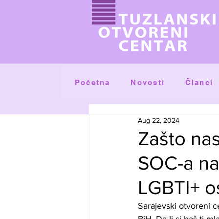
Početna
Članci
Novosti
Aug 22, 2024
Zašto nas 
SOC-a na 
LGBTI+ o
Sarajevski otvoreni 