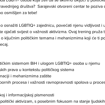
lada LGBTI+ osoba koja želi da se aktivno uključi u političk
ravednijeg društva?  Sarajevski otvoreni centar te poziva d
no osmišljen za tebe!
o osnažiti LGBTIQ+ zajednicu, povećati njenu vidljivost i 
e ojačati svijest o važnosti aktivizma. Ovaj trening pruža t
š o ključnim političkim temama i mehanizmima koji će ti p
ecaj.
itičkim sistemom BiH i ulogom LGBTIQ+ osoba u njemu
kih prava u kontekstu političkog sistema
inaciji i mehanizmima zaštite
zbornih procesa i važnosti ravnopravnosti spolova u proc
oj i informacijskoj pismenosti
politički aktivizam, s posebnim fokusom na stanje ljudskih