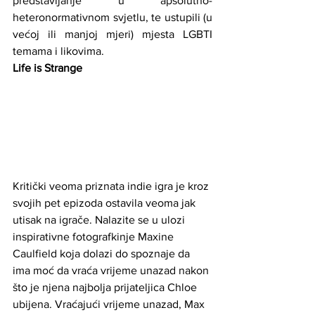
predstavljanje u apsolutno-
heteronormativnom svjetlu, te ustupili (u 
većoj ili manjoj mjeri) mjesta LGBTI 
temama i likovima.
Life is Strange
Kritički veoma priznata indie igra je kroz 
svojih pet epizoda ostavila veoma jak 
utisak na igrače. Nalazite se u ulozi 
inspirativne fotografkinje Maxine 
Caulfield koja dolazi do spoznaje da 
ima moć da vraća vrijeme unazad nakon 
što je njena najbolja prijateljica Chloe 
ubijena. Vraćajući vrijeme unazad, Max 