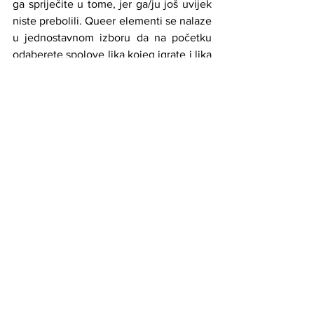
ga spriječite u tome, jer ga/ju još uvijek 
niste prebolili. Queer elementi se nalaze 
u jednostavnom izboru da na početku 
odaberete spolove lika kojeg igrate i lika 
kojeg pokušavate vratiti nazad u svoj 
život. Igra zrači veoma mračnom i 
egzistencijalističnom energijom, te 
imate priliku da utičete na ishod mnogih 
moralnih dilema.
Preveo i prilagodio: Haris Begić
#gaygame
#gejgejmeri
#vodič
Članci
Novosti
See All
Related Posts