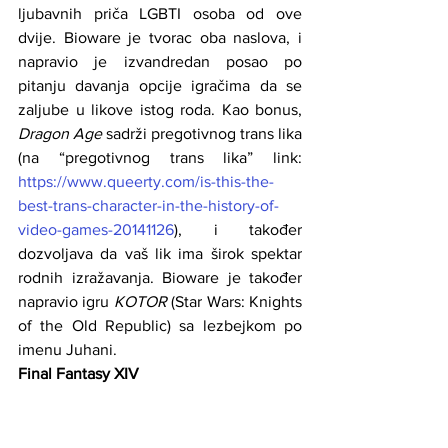
ljubavnih priča LGBTI osoba od ove 
dvije. Bioware je tvorac oba naslova, i 
napravio je izvandredan posao po 
pitanju davanja opcije igračima da se 
zaljube u likove istog roda. Kao bonus, 
Dragon Age
 sadrži pregotivnog trans lika 
(na “pregotivnog trans lika” link: 
https://www.queerty.com/is-this-the-
best-trans-character-in-the-history-of-
video-games-20141126
), i također 
dozvoljava da vaš lik ima širok spektar 
rodnih izražavanja. Bioware je također 
napravio igru 
KOTOR
 (Star Wars: Knights 
of the Old Republic) sa lezbejkom po 
imenu Juhani.
Final Fantasy XIV