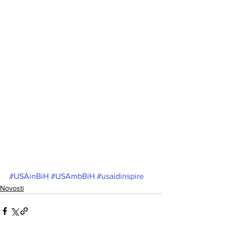
#USAinBiH
#USAmbBiH
#usaidinspire
Novosti