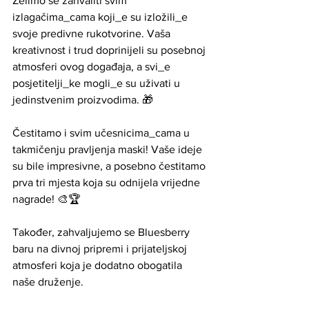
Želimo se zahvaliti svim 
izlagačima_cama koji_e su izložili_e 
svoje predivne rukotvorine. Vaša 
kreativnost i trud doprinijeli su posebnoj 
atmosferi ovog događaja, a svi_e 
posjetitelji_ke mogli_e su uživati u 
jedinstvenim proizvodima. 🎁
Čestitamo i svim učesnicima_cama u 
takmičenju pravljenja maski! Vaše ideje 
su bile impresivne, a posebno čestitamo 
prva tri mjesta koja su odnijela vrijedne 
nagrade! 🎨🏆
Također, zahvaljujemo se Bluesberry 
baru na divnoj pripremi i prijateljskoj 
atmosferi koja je dodatno obogatila 
naše druženje.