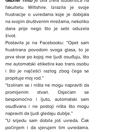
Gabriel Tinto
 je bila zrela studentica na 
fakultetu Wiltshire. Izrazila je svoje 
frustracije o uvredama koje je dobijala 
na svojim društvenim mrežama, nekoliko 
dana prije nego što je sebi oduzela 
život.
Postavila je na Facebooku: “Opet sam 
frustrirana povodom svoga glasa, to je 
prva stvar po kojoj me ljudi osuđuju, što 
me automatski etiketira kao trans osobu 
i što je najčešći razlog zbog čega se 
propituje moj rod.”
“Izoliram se i ništa ne mogu napraviti da 
promijenim stvari. Osjećam se 
bespomoćno i ljuto, automatski sam 
osuđivana i ne postoji ništa što mogu 
napraviti da ljudi gledaju dublje.”
“U srijedu sam dobila još uvreda. Čak 
počinjem i da vjerujem tim uvredama. 