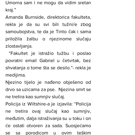
Umorna sam i ne mogu da vidim sretan 
kraj.”
Amanda Burnside, direktorica fakulteta, 
rekla je da su svi bili tužni/e zbog 
samoubojstva, te da je Tinto čak i sama 
priložila žalbu o njezinome slučaju 
zlostavljanja.
 “Fakultet je istražio tužbu i poslao 
povratni email Gabriel u četvrtak, bez 
shvatanja o tome šta se desilo.”- rekla je 
medijima.
Njezino tijelo je nađeno obješeno od 
drvo sa uzicama za pse.  Njezina smrt se 
ne tretira kao sumnjiv slučaj.
Policija iz Wiltshire-a je izjavila: “Policija 
ne tretira ovaj slučaj kao sumnjiv, 
međutim, dalja istraživanja su u toku i on 
će ostati otvoren za sada. Suosjećamo 
se sa porodicom u ovim teškim 