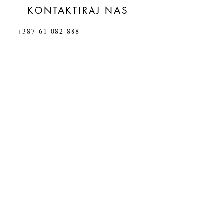
KONTAKTIRAJ NAS
+387 61 082 888
09:00 - 17:00
toc@toc.ba
i
info@toc.ba