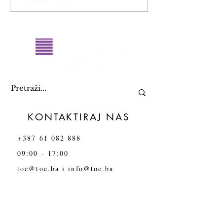
Kasting za monodramu
od nasilja
KONTAKTIRAJ NAS
+387 61 082 888
09:00 - 17:00
toc@toc.ba
i
info@toc.ba