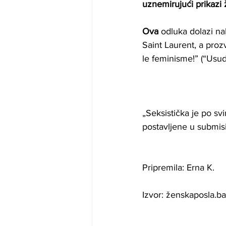
uznemirujući prikazi 
Ova
 odluka dolazi n
Saint Laurent, a pro
le feminisme!” (“Usudi
„Seksistička je po sv
postavljene u submis
Pripremila: Erna K.
Izvor: ženskaposla.ba