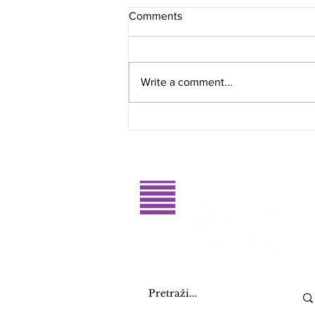
Comments
Write a comment...
Glasajte za dobitnike RahatluQ
priznanja 2026. godine