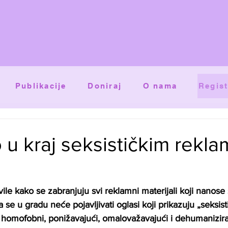
Publikacije
Doniraj
O nama
Regist
o u kraj seksističkim rek
vile kako se zabranjuju svi reklamni materijali koji nanose
se u gradu neće pojavljivati oglasi koji prikazuju „seksist
ili homofobni, ponižavajući, omalovažavajući i dehumaniziraj