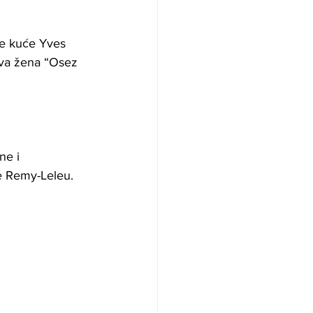
ne kuće Yves 
ava žena “Osez 
.
ne i 
le Remy-Leleu.