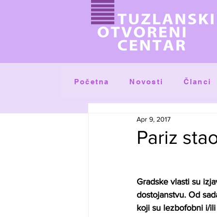
Početna
Članci
Novosti
Apr 9, 2017
Pariz sta
Gradske vlasti su izja
dostojanstvu. Od sada 
koji su lezbofobni i/