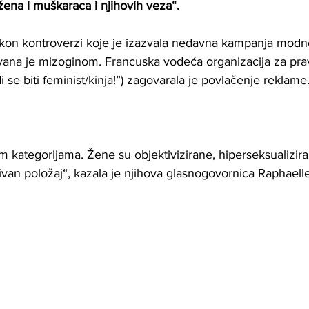
žena i muškaraca i njihovih veza“.
akon kontroverzi koje je izazvala nedavna kampanja mod
zvana je mizoginom. Francuska vodeća organizacija za pr
 se biti feminist/kinja!”) zagovarala je povlačenje reklame
im kategorijama. Žene su objektivizirane, hiperseksualizira
ivan položaj“, kazala je njihova glasnogovornica Raphael