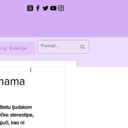
ruj Nasilje
lamama
 štetu ljudskom 
ičke stereotipe, 
ući, kao ni 