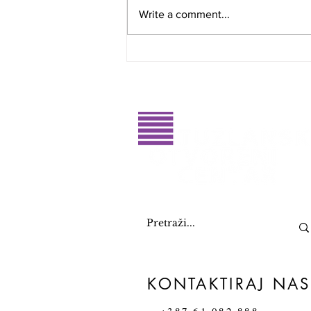
Write a comment...
Glasajte za dobitnike RahatluQ
priznanja 2026. godine
KONTAKTIRAJ NAS