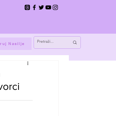
ruj Nasilje
a
vorci