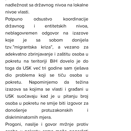
nadležnost sa državnog nivoa na lokalne 
nivoe vlasti.
Potpuno odsustvo koordinacije 
državnog i entitetskih nivoa, 
neblagovremen odgovor na izazove 
koje je sa sobom donijela 
tzv.”migrantska kriza”, a vezano za 
adekvatno zbrinjavanje i zaštitu osoba u 
pokretu na teritoriji BiH dovelo je do 
toga da USK već tri godine sam rješava 
dio problema koji se tiču osoba u 
pokretu. Napominjemo da težina 
izazova sa kojima se vlasti i građani u 
USK suočavaju kad je u pitanju broj 
osoba u pokretu ne smije biti izgovor za 
donošenje protuzakonskih i 
diskriminatornih mjera.
Progoni, nasilje i govor mržnje protiv 