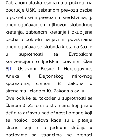
Zabranom ulaska osobama u pokretu na 
područje USK, zabranom prevoza osoba 
u pokretu svim prevoznim sredstvima, tj. 
onemogućavanjem njihovog slobodnog 
kretanja, zabranom kretanja i okupljana 
osoba u pokretu na javnim površinama 
onemogućava se sloboda kretanja što je 
u suprotnosti sa Evropskom 
konvencijom o ljudskim pravima, član 
5
[1]
, Ustavom Bosne i Hercegovine, 
Aneks 4 Dejtonskog mirovnog 
sporazuma, članom 8. Zakona o 
strancima i članom 10. Zakona o azilu.
Ove odluke su također u suprotnosti sa 
članom 3. Zakona o strancima koji jasno 
definira državnu nadležnost i organe koji 
su nosioci poslova kada su u pitanju 
stranci koji ni u jednom slučaju u 
poslovima sa strancima ne prenosi 