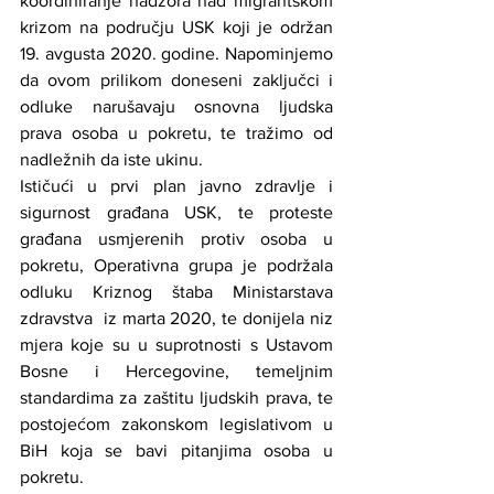
koordiniranje nadzora nad migrantskom 
krizom na području USK koji je održan 
19. avgusta 2020. godine. Napominjemo 
da ovom prilikom doneseni zaključci i 
odluke narušavaju osnovna ljudska 
prava osoba u pokretu, te tražimo od 
nadležnih da iste ukinu.
Ističući u prvi plan javno zdravlje i 
sigurnost građana USK, te proteste 
građana usmjerenih protiv osoba u 
pokretu, Operativna grupa je podržala 
odluku Kriznog štaba Ministarstava 
zdravstva  iz marta 2020, te donijela niz 
mjera koje su u suprotnosti s Ustavom 
Bosne i Hercegovine, temeljnim 
standardima za zaštitu ljudskih prava, te 
postojećom zakonskom legislativom u 
BiH koja se bavi pitanjima osoba u 
pokretu.