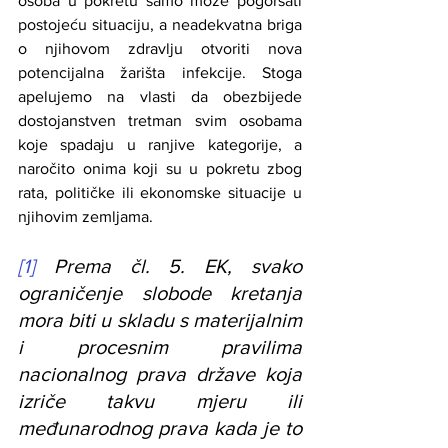
osoba u pokretu samo može pogoršati 
postojeću situaciju, a neadekvatna briga 
o njihovom zdravlju otvoriti nova 
potencijalna žarišta infekcije. Stoga 
apelujemo na vlasti da obezbijede 
dostojanstven tretman svim osobama 
koje spadaju u ranjive kategorije, a 
naročito onima koji su u pokretu zbog 
rata, političke ili ekonomske situacije u 
njihovim zemljama.
[1]
 Prema čl. 5. EK, svako 
ograničenje slobode kretanja 
mora biti u skladu s materijalnim 
i procesnim pravilima 
nacionalnog prava države koja 
izriče takvu mjeru ili 
međunarodnog prava kada je to 