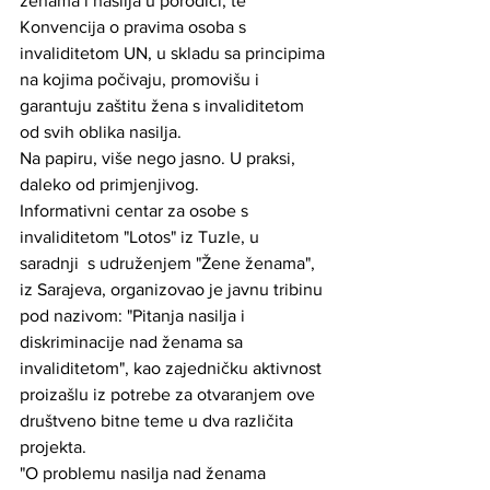
ženama i nasilja u porodici, te 
Konvencija o pravima osoba s 
invaliditetom UN, u skladu sa principima 
na kojima počivaju, promovišu i 
garantuju zaštitu žena s invaliditetom 
od svih oblika nasilja.
Na papiru, više nego jasno. U praksi, 
daleko od primjenjivog.
Informativni centar za osobe s 
invaliditetom "Lotos" iz Tuzle, u 
saradnji  s udruženjem "Žene ženama", 
iz Sarajeva, organizovao je javnu tribinu 
pod nazivom: "Pitanja nasilja i 
diskriminacije nad ženama sa 
invaliditetom", kao zajedničku aktivnost 
proizašlu iz potrebe za otvaranjem ove 
društveno bitne teme u dva različita 
projekta.
"O problemu nasilja nad ženama 