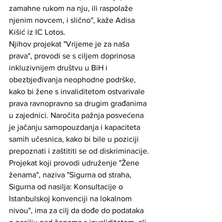
zamahne rukom na nju, ili raspolaže 
njenim novcem, i slično", kaže Adisa 
Kišić iz IC Lotos.
Njihov projekat "Vrijeme je za naša 
prava", provodi se s ciljem doprinosa 
inkluzivnijem društvu u BiH i 
obezbjeđivanja neophodne podrške, 
kako bi žene s invaliditetom ostvarivale 
prava ravnopravno sa drugim građanima 
u zajednici. Naročita pažnja posvećena 
je jačanju samopouzdanja i kapaciteta 
samih učesnica, kako bi bile u poziciji 
prepoznati i zaštititi se od diskriminacije.
Projekat koji provodi udruženje "Žene 
ženama", naziva "Sigurna od straha, 
Sigurna od nasilja: Konsultacije o 
Istanbulskoj konvenciji na lokalnom 
nivou", ima za cilj da dođe do podataka 