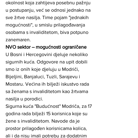
okolnost koja zahtijeva posebnu pažnju 
u postupanju, već se odnosi jednako na 
sve žrtve nasilja. Time pojam "jednakih 
mogućnosti", u smislu prilagođavanja 
osobama s invaliditetom, biva potpuno 
zanemaren.
NVO sektor – mogućnosti ograničene
U Bosni i Hercegovini djeluje nekoliko 
sigurnih kuća. Odgovore na upit dobili 
smo iz onih koje djeluju u Modriči, 
Bijeljini, Banjaluci, Tuzli, Sarajevu i 
Mostaru. Većina ih bilježi iskustvo rada 
sa ženama s invaliditetom kao žrtvama 
nasilja u porodici.
Sigurna kuća "Budućnost" Modriča, za 17 
godina rada bilježi 15 korisnica koje su 
žene s invaliditetom. Navode da je 
prostor prilagođen korisnicama kolica, 
ali i da nisu imali potrebu za dodatnim 