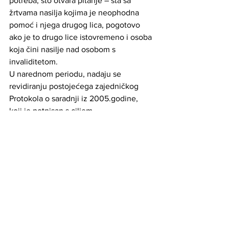
potreba, što otvara pitanje – šta sa 
žrtvama nasilja kojima je neophodna 
pomoć i njega drugog lica, pogotovo 
ako je to drugo lice istovremeno i osoba 
koja čini nasilje nad osobom s 
invaliditetom.
U narednom periodu, nadaju se 
revidiranju postojećega zajedničkog 
Protokola o saradnji iz 2005.godine, 
koji je potpisan s ciljem 
multidisciplinarnog pristupa u 
prevenciji, zaštiti i borbi protiv nasilja u 
porodici između nadležnih 
ministarstava: pravde i uprave, 
zdravstva, za rad, socijalnu politiku, 
raseljena lica i izbjeglice, unutrašnjih 
poslova, te za obrazovanje, nauku i 
mlade, udruženja "BH novinari" i 
fondacije.