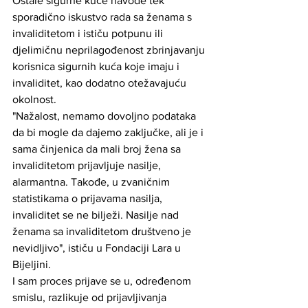
Ostale sigurne kuće navode tek 
sporadično iskustvo rada sa ženama s 
invaliditetom i ističu potpunu ili 
djelimičnu neprilagođenost zbrinjavanju 
korisnica sigurnih kuća koje imaju i 
invaliditet, kao dodatno otežavajuću 
okolnost.
"Nažalost, nemamo dovoljno podataka 
da bi mogle da dajemo zaključke, ali je i 
sama činjenica da mali broj žena sa 
invaliditetom prijavljuje nasilje, 
alarmantna. Takođe, u zvaničnim 
statistikama o prijavama nasilja, 
invaliditet se ne bilježi. Nasilje nad 
ženama sa invaliditetom društveno je 
nevidljivo", ističu u Fondaciji Lara u 
Bijeljini.
I sam proces prijave se u, određenom 
smislu, razlikuje od prijavljivanja 