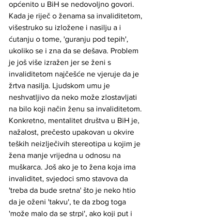
općenito u BiH se nedovoljno govori. 
Kada je riječ o ženama sa invaliditetom, 
višestruko su izložene i nasilju a i 
ćutanju o tome, 'guranju pod tepih', 
ukoliko se i zna da se dešava. Problem 
je još više izražen jer se ženi s 
invaliditetom najčešće ne vjeruje da je 
žrtva nasilja. Ljudskom umu je 
neshvatljivo da neko može zlostavljati 
na bilo koji način ženu sa invaliditetom. 
Konkretno, mentalitet društva u BiH je, 
nažalost, prečesto upakovan u okvire 
teških neizlječivih stereotipa u kojim je 
žena manje vrijedna u odnosu na 
muškarca. Još ako je to žena koja ima 
invaliditet, svjedoci smo stavova da 
'treba da bude sretna' što je neko htio 
da je oženi 'takvu', te da zbog toga 
'može malo da se strpi', ako koji put i 