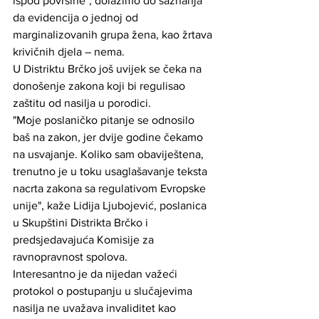
ispod površine", dolazimo do saznanja 
da evidencija o jednoj od 
marginalizovanih grupa žena, kao žrtava 
krivičnih djela – nema.
U Distriktu Brčko još uvijek se čeka na 
donošenje zakona koji bi regulisao 
zaštitu od nasilja u porodici.
"Moje poslaničko pitanje se odnosilo 
baš na zakon, jer dvije godine čekamo 
na usvajanje. Koliko sam obaviještena, 
trenutno je u toku usaglašavanje teksta 
nacrta zakona sa regulativom Evropske 
unije", kaže Lidija Ljubojević, poslanica 
u Skupštini Distrikta Brčko i 
predsjedavajuća Komisije za 
ravnopravnost spolova.
Interesantno je da nijedan važeći 
protokol o postupanju u slučajevima 
nasilja ne uvažava invaliditet kao 