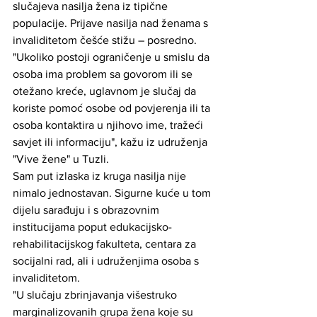
slučajeva nasilja žena iz tipične 
populacije. Prijave nasilja nad ženama s 
invaliditetom češće stižu – posredno.
"Ukoliko postoji ograničenje u smislu da 
osoba ima problem sa govorom ili se 
otežano kreće, uglavnom je slučaj da 
koriste pomoć osobe od povjerenja ili ta 
osoba kontaktira u njihovo ime, tražeći 
savjet ili informaciju", kažu iz udruženja 
"Vive žene" u Tuzli.
Sam put izlaska iz kruga nasilja nije 
nimalo jednostavan. Sigurne kuće u tom 
dijelu sarađuju i s obrazovnim 
institucijama poput edukacijsko-
rehabilitacijskog fakulteta, centara za 
socijalni rad, ali i udruženjima osoba s 
invaliditetom.
"U slučaju zbrinjavanja višestruko 
marginalizovanih grupa žena koje su 