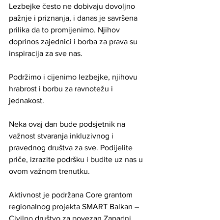
Lezbejke često ne dobivaju dovoljno 
pažnje i priznanja, i danas je savršena 
prilika da to promijenimo. Njihov 
doprinos zajednici i borba za prava su 
inspiracija za sve nas.
Podržimo i cijenimo lezbejke, njihovu 
hrabrost i borbu za ravnotežu i 
jednakost. 
Neka ovaj dan bude podsjetnik na 
važnost stvaranja inkluzivnog i 
pravednog društva za sve. Podijelite 
priče, izrazite podršku i budite uz nas u 
ovom važnom trenutku. 
Aktivnost je podržana Core grantom 
regionalnog projekta SMART Balkan – 
Civilno društvo za povezan Zapadni 