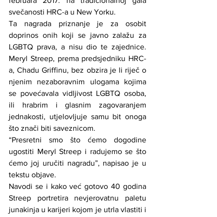
februara 2017. na tradicionalnoj gala 
svečanosti HRC-a u New Yorku.
Ta nagrada priznanje je za osobit 
doprinos onih koji se javno zalažu za 
LGBTQ prava, a nisu dio te zajednice. 
Meryl Streep, prema predsjedniku HRC-
a, Chadu Griffinu, bez obzira je li riječ o 
njenim nezaboravnim ulogama kojima 
se povećavala vidljivost LGBTQ osoba, 
ili hrabrim i glasnim zagovaranjem 
jednakosti, utjelovljuje samu bit onoga 
što znači biti saveznicom.
“Presretni smo što ćemo dogodine 
ugostiti Meryl Streep i radujemo se što 
ćemo joj uručiti nagradu”, napisao je u 
tekstu objave.
Navodi se i kako već gotovo 40 godina 
Streep portretira nevjerovatnu paletu 
junakinja u karijeri kojom je utrla vlastiti i 