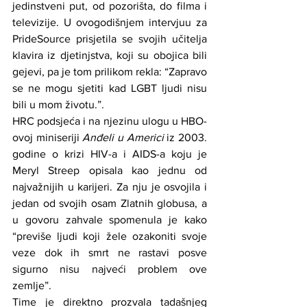
jedinstveni put, od pozorišta, do filma i 
televizije. U ovogodišnjem intervjuu za 
PrideSource prisjetila se svojih učitelja 
klavira iz djetinjstva, koji su obojica bili 
gejevi, pa je tom prilikom rekla: “Zapravo 
se ne mogu sjetiti kad LGBT ljudi nisu 
bili u mom životu.”.
HRC podsjeća i na njezinu ulogu u HBO-
ovoj miniseriji 
Anđeli u Americi
 iz 2003. 
godine o krizi HIV-a i AIDS-a koju je 
Meryl Streep opisala kao jednu od 
najvažnijih u karijeri. Za nju je osvojila i 
jedan od svojih osam Zlatnih globusa, a 
u govoru zahvale spomenula je kako 
“previše ljudi koji žele ozakoniti svoje 
veze dok ih smrt ne rastavi posve 
sigurno nisu najveći problem ove 
zemlje”.
Time je direktno prozvala tadašnjeg 