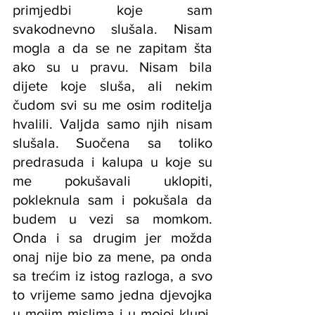
primjedbi koje sam 
svakodnevno slušala. Nisam 
mogla a da se ne zapitam šta 
ako su u pravu. Nisam bila 
dijete koje sluša, ali nekim 
čudom svi su me osim roditelja 
hvalili. Valjda samo njih nisam 
slušala. Suočena sa toliko 
predrasuda i kalupa u koje su 
me pokušavali uklopiti, 
pokleknula sam i pokušala da 
budem u vezi sa momkom. 
Onda i sa drugim jer možda 
onaj nije bio za mene, pa onda 
sa trećim iz istog razloga, a svo 
to vrijeme samo jedna djevojka 
u mojim mislima i u mojoj klupi. 