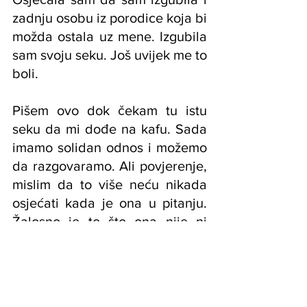
zadnju osobu iz porodice koja bi 
možda ostala uz mene. Izgubila 
sam svoju seku. Još uvijek me to 
boli.
Pišem ovo dok čekam tu istu 
seku da mi dođe na kafu. Sada 
imamo solidan odnos i možemo 
da razgovaramo. Ali povjerenje, 
mislim da to više neću nikada 
osjećati kada je ona u pitanju. 
Žalosno je to što ona nije ni 
svjesna da me i koliko me tada 
povrijedila.
#comingout
#lezbejke
#lgbtiq
#ličnepriče