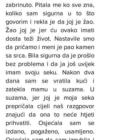
zabrinuto. Pitala me ko sve zna, 
koliko sam sigurna u to što 
govorim i rekla je da joj je žao. 
Žao joj je jer ću ovako imati 
dosta teži život. Nastavile smo 
da pričamo i meni je pao kamen 
sa srca. Bila sigurna da je prošlo 
bez problema i da ja još uvijek 
imam svoju seku. Nakon dva 
dana sam se vratila kući i 
zatekla mamu u suzama. U 
suzama, jer joj je moja seka 
prepričala cijeli naš razgpovor 
znajući da ona to neće htjeti 
prihvatiti. Osjećala sam se 
izdano, pogaženo, usamljeno. 
Osjećala sam da sam izgubila i 