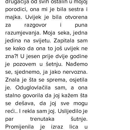
drugačija od svih ostalih u mojoj 
porodici, ona mi je bila sestra i 
majka. Uvijek je bila otvorena 
za razgovor i puna 
razumjevanja. Moja seka, jedna 
jedina na svijetu. Zapitala sam 
se kako da ona to još uvijek ne 
zna?! U jesen prije dvije godine 
je pozovem u šetnju. Nađemo 
se, sjednemo, ja jako nervozna. 
Znala je šta se sprema, osjetila 
je. Oduglovlačila sam, a ona 
stalno govorila da joj kažem šta 
se dešava, da joj sve mogu 
reći.. I rekla sam joj. Uslijedilo je 
par trenutaka šutnje. 
Promijenila je izraz lica u 