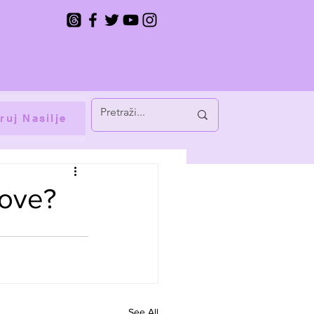
ruj Nasilje
kove?
See All