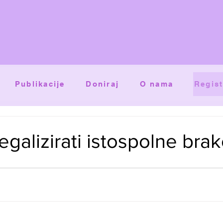
Publikacije
Doniraj
O nama
Regist
egalizirati istospolne bra