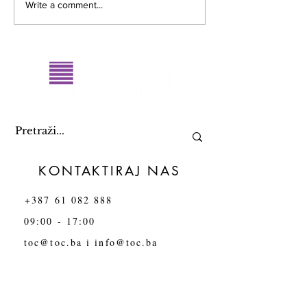
Javni poziv za glumce -
Write a comment...
Ljiljani i duga: v
Kasting za monodramu
od nasilja
KONTAKTIRAJ NAS
+387 61 082 888
09:00 - 17:00
toc@toc.ba
i
info@toc.ba