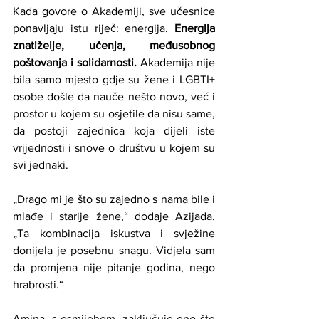
Kada govore o Akademiji, sve učesnice 
ponavljaju istu riječ: energija. 
Energija 
znatiželje, učenja, međusobnog 
poštovanja i solidarnosti. 
Akademija nije 
bila samo mjesto gdje su žene i LGBTI+ 
osobe došle da nauče nešto novo, već i 
prostor u kojem su osjetile da nisu same, 
da postoji zajednica koja dijeli iste 
vrijednosti i snove o društvu u kojem su 
svi jednaki.
„Drago mi je što su zajedno s nama bile i 
mlađe i starije žene,“ dodaje Azijada. 
„Ta kombinacija iskustva i svježine 
donijela je posebnu snagu. Vidjela sam 
da promjena nije pitanje godina, nego 
hrabrosti.“
Amina, s osmijehom, zaključuje ono što 