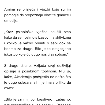
Amina se prisjeća i vježbi koje su im 
pomogle da prepoznaju vlastite granice i 
emocije:
„Kroz psihološke vježbe naučili smo 
kako da se nosimo s izazovima aktivizma 
i koliko je važno brinuti o sebi dok se 
borimo za druge. Bilo je to dragocjeno 
iskustvo koje ću dugo nositi sa sobom.“
S druge strane, Azijada svoj doživljaj 
opisuje s posebnom toplinom. Nju je, 
kaže, Akademija podsjetila na nešto što 
je dugo osjećala, ali nije imala priliku da 
izrazi:
„Bilo je zanimljivo, kreativno i zabavno, 
sve predavačice su za desetku! Posebno 