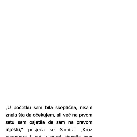
„U početku sam bila skeptična, nisam 
znala šta da očekujem, ali već na prvom 
satu sam osjetila da sam na pravom 
mjestu,“
 prisjeća se Samira. „Kroz 
razgovore i rad u grupi shvatila sam 