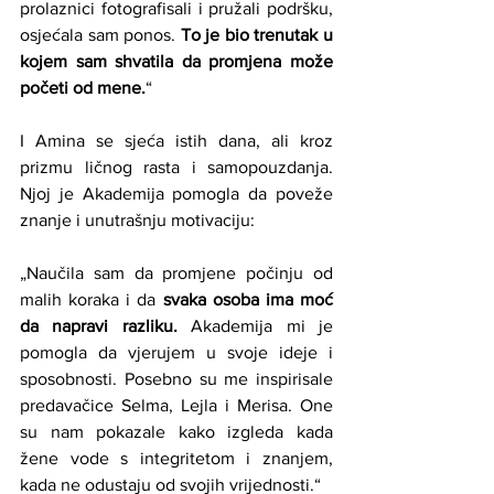
prolaznici fotografisali i pružali podršku, 
osjećala sam ponos. 
To je bio trenutak u 
kojem sam shvatila da promjena može 
početi od mene.
“
I Amina se sjeća istih dana, ali kroz 
prizmu ličnog rasta i samopouzdanja. 
Njoj je Akademija pomogla da poveže 
znanje i unutrašnju motivaciju:
„Naučila sam da promjene počinju od 
malih koraka i da 
svaka osoba ima moć 
da napravi razliku.
 Akademija mi je 
pomogla da vjerujem u svoje ideje i 
sposobnosti. Posebno su me inspirisale 
predavačice Selma, Lejla i Merisa. One 
su nam pokazale kako izgleda kada 
žene vode s integritetom i znanjem, 
kada ne odustaju od svojih vrijednosti.“