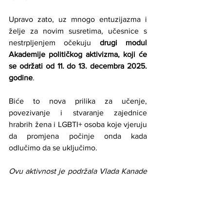
Upravo zato, uz mnogo entuzijazma i 
želje za novim susretima, učesnice s 
nestrpljenjem očekuju 
drugi modul 
Akademije političkog aktivizma, koji će 
se održati od 11. do 13. decembra 2025. 
godine
.
Biće to nova prilika za učenje, 
povezivanje i stvaranje zajednice 
hrabrih žena i LGBTI+ osoba koje vjeruju 
da promjena počinje onda kada 
odlučimo da se uključimo.
Ovu aktivnost je podržala Vlada Kanade 
kroz projekat "Building Political Power in 
the Margins: Strengthening Civic 
Participation of Rural Women and 
LGBTI+ People in Tuzla Canton through 